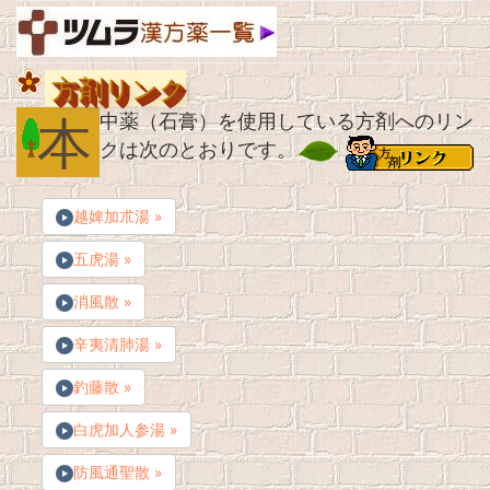
方剤リンク
本
中薬（石膏）を使用している方剤へのリン
クは次のとおりです。
越婢加朮湯 »
五虎湯 »
消風散 »
辛夷清肺湯 »
釣藤散 »
白虎加人参湯 »
防風通聖散 »