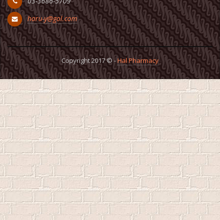
03-3686-5709
haru-y@gol.com
Copyright 2017 © -
Hal Pharmacy