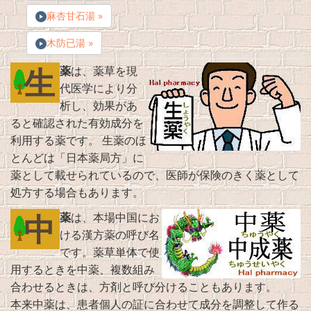
麻杏甘石湯 »
木防已湯 »
生
薬
は、薬草を現
代医学により分
析し、効果があ
ると確認された有効成分を
利用する薬です。 生薬のほ
とんどは「日本薬局方」に
薬として載せられているので、医師が保険のきく薬として
処方する場合もあります。
中
薬
は、本場中国にお
ける漢方薬の呼び名
です。薬草単体で使
用するときを中薬、複数組み
合わせるときは、方剤と呼び分けることもあります。
本来中薬は、患者個人の証に合わせて成分を調整して作る