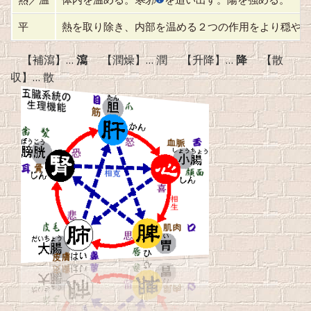
平
熱を取り除き、内部を温める２つの作用をより穏や
【補瀉】…
瀉
【潤燥】… 潤 【升降】…
降
【散
収】… 散