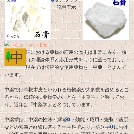
→ 説明表示
中
国における薬物の応用の歴史は非常に古く、独
特の理論体系と応用形式をもつに至っており、
現在では伝統的な使用薬物を「
中薬
」とよんで
います。
中薬では草根木皮といわれる植物薬が大多数を占めるとこ
ろから、伝統的に薬物学のことを「本草学」と称してお
り、近年は「中薬学」と名づけています。
中薬学は、中薬の性味・
帰経
・効能・応用・炮製・基原
などの知識と経験に関する一学科であり、
中医学
におけ