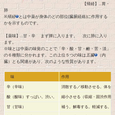
【帰経】…胃・
肺
※
帰経
とは中薬が身体のどの部位(臓腑経絡)に作用する
かを示すものです。
【薬味】…甘・辛 まず脾に入ります。 次に肺に入り
ます。
※味とは中薬の味覚のことで「辛・酸・甘・鹸・苦・淡」
の６種類に分かれます。この上位５つの味は
五臓
（内
臓）とも関連があり、次のような性質があります。
味
作用
辛（辛味）
消散する／移動させる。体を
酸（酸味）すっぱい。渋い。
縮小させる（収縮・固渋作用
甘（甘味）
補う。解毒する。軽減する。