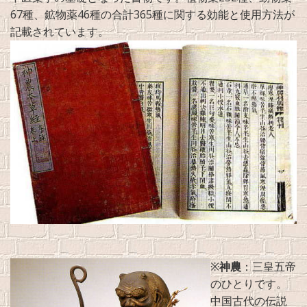
67種、鉱物薬46種の合計365種に関する効能と使用方法が
記載されています。
※
神農
：三皇五帝
のひとりです。
中国古代の伝説