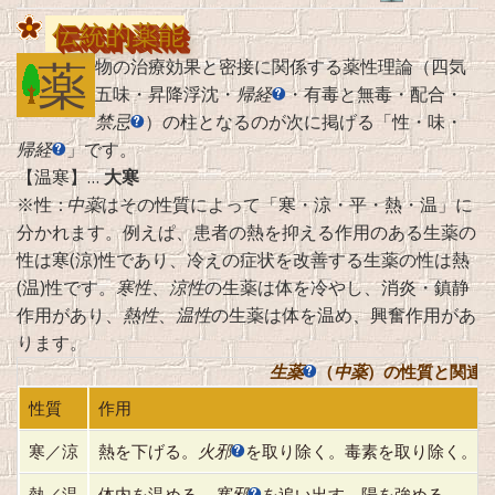
伝統的薬能
薬
物の治療効果と密接に関係する薬性理論（四気
五味・昇降浮沈・
帰経
・有毒と無毒・配合・
禁忌
）の柱となるのが次に掲げる「性・味・
帰経
」です。
【温寒】…
大寒
※性：
中薬
はその性質によって「寒・涼・平・熱・温」に
分かれます。例えぱ、患者の熱を抑える作用のある生薬の
性は寒(涼)性であり、冷えの症状を改善する生薬の性は熱
(温)性です。
寒性
、
涼性
の生薬は体を冷やし、消炎・鎮静
作用があり、
熱性
、
温性
の生薬は体を温め、興奮作用があ
ります。
生薬
（
中薬
）の性質と関連
性質
作用
寒／涼
熱を下げる。
火邪
を取り除く。毒素を取り除く。
熱／温
体内を温める。
寒邪
を追い出す。陽を強める。