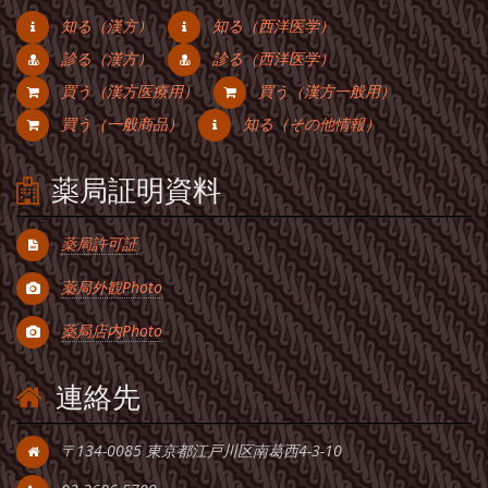
知る（漢方）
知る（西洋医学）
診る（漢方）
診る（西洋医学）
買う（漢方医療用）
買う（漢方一般用）
買う（一般商品）
知る（その他情報）
薬局証明資料
薬局許可証
薬局外観Photo
薬局店内Photo
連絡先
〒134-0085 東京都江戸川区南葛西4-3-10