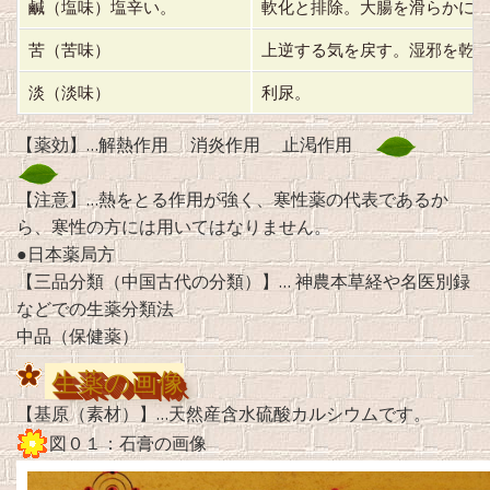
鹹（塩味）塩辛い。
軟化と排除。大腸を滑らかに
苦（苦味）
上逆する気を戻す。湿邪を乾
淡（淡味）
利尿。
【薬効】…解熱作用 消炎作用 止渇作用
【注意】…熱をとる作用が強く、寒性薬の代表であるか
ら、寒性の方には用いてはなりません。
●日本薬局方
【三品分類（中国古代の分類）】… 神農本草経や名医別録
などでの生薬分類法
中品（保健薬）
生薬の画像
【基原（素材）】…天然産含水硫酸カルシウムです。
図０１：石膏の画像