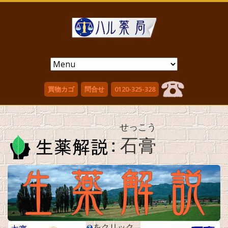
買物カゴ
問合せ
0120-325-328
せっこう
石膏
をクリック