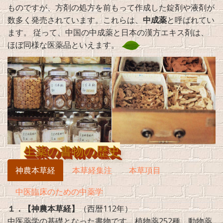
ものですが、方剤の処方を前もって作成した錠剤や液剤が
数多く発売されています。これらは、
中成薬
と呼ばれてい
ます。 従って、中国の中成薬と日本の漢方エキス剤は、
ほぼ同様な医薬品といえます。
生薬の書物の歴史
神農本草経
本草経集注
本草項目
中医臨床のための中薬学
１．【神農本草経】
（西暦112年）
中医薬学の基礎となった書物です。植物薬252種、動物薬