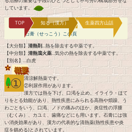
る治療の重要な手段のひとつとして不可分の構成部分をな
しています。
TOP
知る（漢方）
生薬四方山話
石膏（せっこう）この頁
【大分類】
清熱剤
…熱を除去する中薬です。
【中分類】
清熱瀉火薬
…気分の熱を除去する中薬です。
【別名】…白虎
概要
①
清涼解熱薬です。
②利尿作用があります。
漢方では熱を下げ、口渇を止め、イライラ・ほて
りをとる効能があり、熱性疾患にみられる高熱や煩躁、う
わごとをいう、口渇、ノドの痛みのほか、炎症性の浮腫
（むくみ）、カユミ、歯痛などにも用います。石膏には強
い消炎効果があり、漢方の代表的な清熱薬(熱性疾患や炎
症を鎮める)とされています。