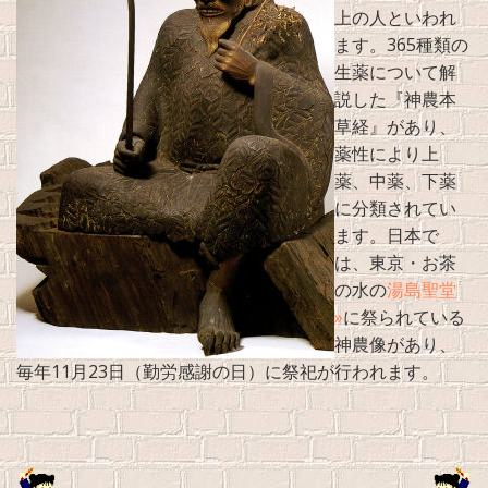
上の人といわれ
ます。365種類の
生薬について解
説した『神農本
草経』があり、
薬性により上
薬、中薬、下薬
に分類されてい
ます。日本で
は、東京・お茶
の水の
湯島聖堂
»
に祭られている
神農像があり、
毎年11月23日（勤労感謝の日）に祭祀が行われます。