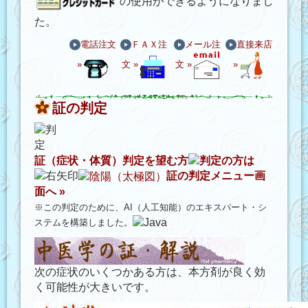
の使用ができるようになりまし
た。
電話注文
ＦＡＸ注
メール注
直接来店
»
文 »
文 »
»
証の判定
証（症状・体質）判定を望む方
は
証の判定メニュー画
面へ »
※この判定のために、AI（人工知能）のエキスパート・シ
ステムを構築しました。
次の症状のいくつかある方は、本方剤が良く効
く可能性が大きいです。