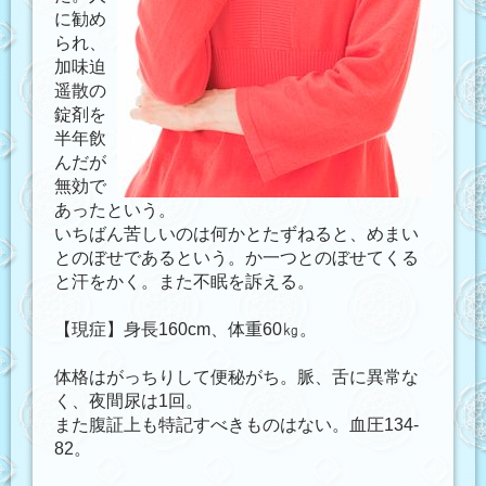
に勧め
られ、
加味迫
遥散の
錠剤を
半年飲
んだが
無効で
あったという。
いちばん苦しいのは何かとたずねると、めまい
とのぼせであるという。か一つとのぼせてくる
と汗をかく。また不眠を訴える。
【現症】身長160cm、体重60㎏。
体格はがっちりして便秘がち。脈、舌に異常な
く、夜間尿は1回。
また腹証上も特記すべきものはない。血圧134-
82。