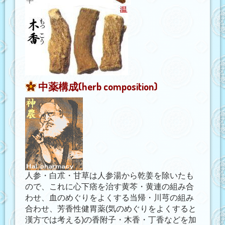
中薬構成(herb composition)
人参・白朮・甘草は人参湯から乾姜を除いたも
ので、これに心下痞を治す黄芩・黄連の組み合
わせ、血のめぐりをよくする当帰・川芎の組み
合わせ、芳香性健胃薬(気のめぐりをよくすると
漢方では考える)の香附子・木香・丁香などを加