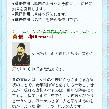
●
潤腸作用
…
腸内の水分不足を改善
し、便秘に
効果を発揮します。
●
調経作用
…月経を調節します。
●
鎮静作用
…
気持ちを静める
作用です。
備 考(Remark)
女神散は、血の道症の治療に昔から
広く用いられてきた処方です。
血の道症とは、女性の生理に伴うさまざまな症
状のことで、更年期障害と必ずしも一致しませ
んが、現れる症状そのものは、更年期障害にと
てもよく似ています。中でも、女神散がぴたり
と合うのは、気分がふさぎ、人と話をするのを
嫌がるような"鬱"（うつ）気味の人です。