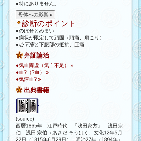
●特にありません。
診断のポイント
●のぼせとめまい
●病状が限定して頑固（頭痛、肩こり）
●
心下痞
と下腹部の抵抗、圧痛
弁証論治
●気血両虚（気血不足） »
●血?（?血） »
●気滞血? »
出典書籍
(source)
西暦1865年 江戸時代 『浅田家方』 浅田宗
伯 浅田 宗伯（あさだ そうはく、文化12年5月
22日（1815年6月29日） - 明治27年（1894年）