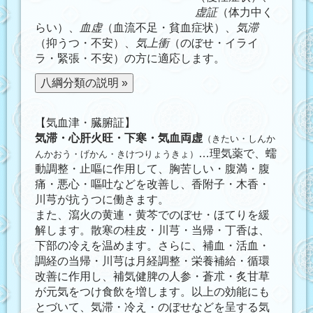
虚証
（体力中く
らい）、
血虚
（血流不足・貧血症状）、
気滞
（抑うつ・不安）、
気上衝
（のぼせ・イライ
ラ・緊張・不安）の方に適応します。
【気血津・臓腑証】
気滞・心肝火旺・下寒・気血両虚
（きたい・しんか
…理気薬で、蠕
んかおう・げかん・きけつりょうきょ）
動調整・止嘔に作用して、胸苦しい・腹満・腹
痛・悪心・嘔吐などを改善し、香附子・木香・
川芎が抗うつに働きます。
また、瀉火の黄連・黄芩でのぼせ・ほてりを緩
解します。散寒の桂皮・川芎・当帰・丁香は、
下部の冷えを温めます。さらに、補血・活血・
調経の当帰・川芎は月経調整・栄養補給・循環
改善に作用し、補気健脾の人参・蒼朮・炙甘草
が元気をつけ食飲を増します。以上の効能にも
とづいて、気滞・冷え・のぼせなどを呈する気