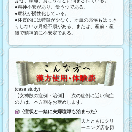
ぼせ、腰痛、肩こりなどに悩まされている。
●精神不安があり、憂うつである。
●症状が慢性化している。
●体質的には特徴が少なく、オ血の兆候もはっき
りしないが月経不順がある、または、産前・産
後で精神的に不安定である。
(case study)
【女神散の症例・治例】…次の症例に近い病症
の方は、本方剤をお奨めします。
〈症状と一緒に夫婦喧嘩も治まった〉
夫とともにクリ
ーニング店を切