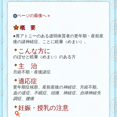
ページの最後へ »
概 要
●胃アトニーのある虚弱体質者の更年期・産前産
後の諸神経症、ことに眩暈（めまい）。
こんな方に
のぼせと眩暈（めまい）のある方
主 治
月経不順・産後諸症
適応症
更年期症候群、産前産後の
神経症
、月経不順、
血の道症
、
不眠症
、
頭痛
、
神経症
、
自律神経失
調症
、
腰痛
妊娠・授乳の注意