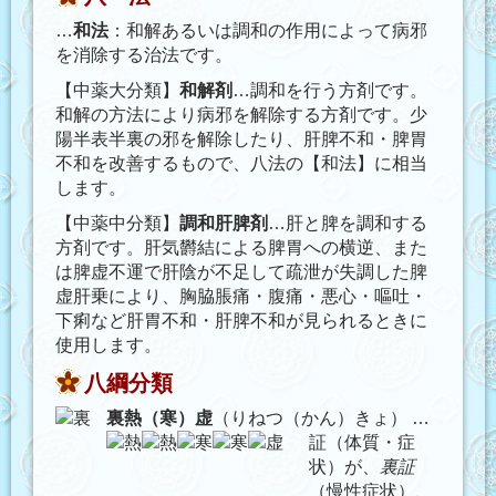
…
和法
：和解あるいは調和の作用によって病邪
を消除する治法です。
【中薬大分類】
和解剤
…調和を行う方剤です。
和解の方法により病邪を解除する方剤です。少
陽半表半裏の邪を解除したり、肝脾不和・脾胃
不和を改善するもので、八法の【和法】に相当
します。
【中薬中分類】
調和肝脾剤
…肝と脾を調和する
方剤です。肝気欝結による脾胃への横逆、また
は脾虚不運で肝陰が不足して疏泄が失調した脾
虚肝乗により、胸脇脹痛・腹痛・悪心・嘔吐・
下痢など肝胃不和・肝脾不和が見られるときに
使用します。
八綱分類
裏熱（寒）虚
（りねつ（かん）きょ）
…
証（体質・症
状）が、
裏証
（慢性症状）、