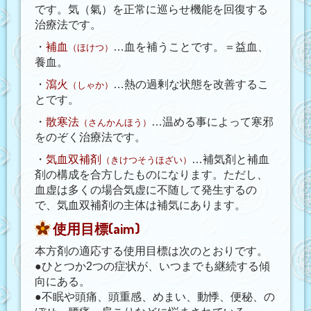
です。気（氣）を正常に巡らせ機能を回復する
治療法です。
・
補血
…血を補うことです。＝益血、
（ほけつ）
養血。
・
瀉火
…熱の過剰な状態を改善するこ
（しゃか）
とです。
・
散寒法
…温める事によって寒邪
（さんかんほう）
をのぞく治療法です。
・
気血双補剤
…補気剤と補血
（きけつそうほざい）
剤の構成を合方したものになります。ただし、
血虚は多くの場合気虚に不随して発生するの
で、気血双補剤の主体は補気にあります。
使用目標(aim)
本方剤の適応する使用目標は次のとおりです。
●ひとつか2つの症状が、いつまでも継続する傾
向にある。
●不眠や頭痛、頭重感、めまい、動悸、便秘、の