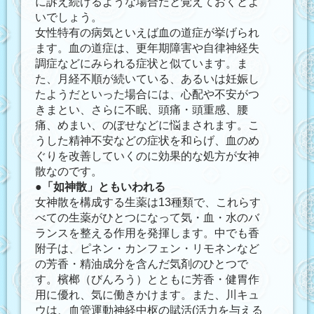
に訴え続けるような場合だと覚えておくとよ
いでしょう。
女性特有の病気といえば血の道症が挙げられ
ます。血の道症は、更年期障害や自律神経失
調症などにみられる症状と似ています。ま
た、月経不順が続いている、あるいは妊娠し
たようだといった場合には、心配や不安がつ
きまとい、さらに不眠、頭痛・頭重感、腰
痛、めまい、のぼせなどに悩まされます。こ
うした精神不安などの症状を和らげ、血のめ
ぐりを改善していくのに効果的な処方が女神
散なのです。
●
「如神散」ともいわれる
女神散を構成する生薬は13種類で、これらす
べての生薬がひとつになって気・血・水のバ
ランスを整える作用を発揮します。中でも香
附子は、ピネン・カンフェン・リモネンなど
の芳香・精油成分を含んだ気剤のひとつで
す。檳榔（びんろう）とともに芳香・健胃作
用に優れ、気に働きかけます。また、川キュ
ウは、血管運動神経中枢の賦活(活力を与える