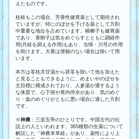
えたものです。
桂枝もこの場合、芳香性健胃薬として期待され
ていますが、特にのぼせを下げる薬として方剤
中重要な地位を占めています。檳榔子も健胃薬
であり、香附子は気をめぐらすとともに調経作
用(月経を調える作用)もあり、当帰・川芎の作用
を助けます。大黄は便秘のない場合は除いて用
います。
本方は苓桂朮甘湯から茯苓を除いて他を加えた
と見ることもできるように、めまいやのぼせを
主目標に構成されており、人参湯が適するよう
な体質で、心下痞や胃内停水があり、気のめぐ
り・血のめぐりがともに悪い場合に適した方剤
です。
※
神農
：三皇五帝のひとりです。中国古代の伝
説上の人といわれます。365種類の生薬について
解説した『神農本草経』があり、薬性により上