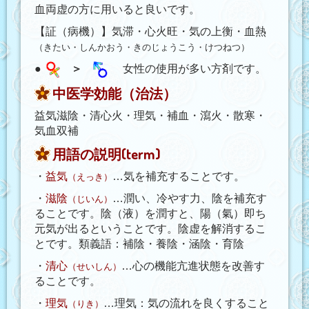
血両虚の方に用いると良いです。
【証（病機）】気滞・心火旺・気の上衡・血熱
（きたい・しんかおう・きのじょうこう・けつねつ）
●
＞
女性の使用が多い方剤です。
中医学効能（治法）
益気滋陰・清心火・理気・補血・瀉火・散寒・
気血双補
用語の説明(term)
・
益気
…気を補充することです。
（えっき）
・
滋陰
…潤い、冷やす力、陰を補充す
（じいん）
ることです。陰（液）を潤すと、陽（氣）即ち
元気が出るということです。陰虚を解消するこ
とです。類義語：補陰・養陰・涵陰・育陰
・
清心
…心の機能亢進状態を改善す
（せいしん）
ることです。
・
理気
…理気：気の流れを良くすること
（りき）