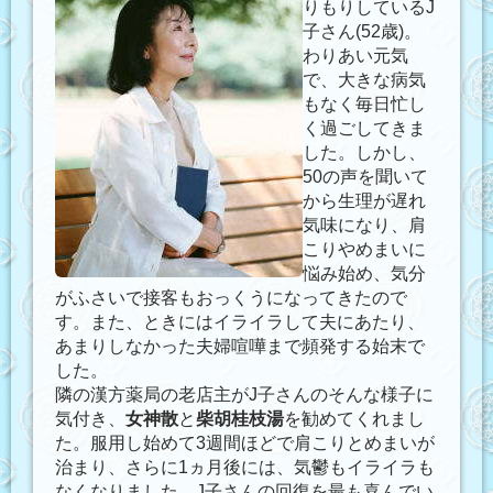
りもりしているJ
子さん(52歳)。
わりあい元気
で、大きな病気
もなく毎日忙し
く過ごしてきま
した。しかし、
50の声を聞いて
から生理が遅れ
気味になり、肩
こりやめまいに
悩み始め、気分
がふさいで接客もおっくうになってきたので
す。また、ときにはイライラして夫にあたり、
あまりしなかった夫婦喧嘩まで頻発する始末で
した。
隣の漢方薬局の老店主がJ子さんのそんな様子に
気付き、
女神散
と
柴胡桂枝湯
を勧めてくれまし
た。服用し始めて3週間ほどで肩こりとめまいが
治まり、さらに1ヵ月後には、気鬱もイライラも
なくなりました。J子さんの回復を最も喜んでい