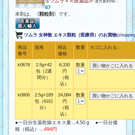
ツムラ
»
≪医薬品≫
漢方製剤No：
67
本剤は、
〈顆粒剤〉
です。
ツムラ 女神散 エキス顆粒（医療用）
のお買物
(shoppin
商品
規格
税込
数量
カゴに入れる↓
番号
価格
k0678
2.5g×42
6,330
数量
包（2週
円
間分）
（税
込）
k0806
2.5g×189
24,084
数量
包（63日
円
分）
（税
込）
●一日分生薬乾燥エキス量…4.50 g ●一日分価
格（税込）…
494円