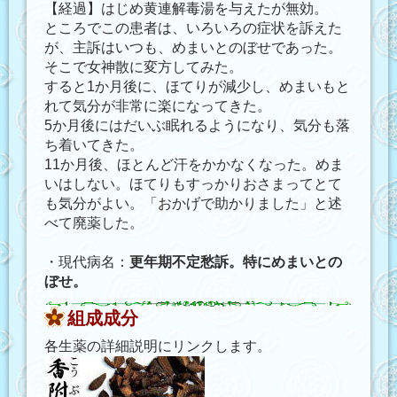
【経過】はじめ黄連解毒湯を与えたが無効。
ところでこの患者は、いろいろの症状を訴えた
が、主訴はいつも、めまいとのぼせであった。
そこで女神散に変方してみた。
すると1か月後に、ほてりが減少し、めまいもと
れて気分が非常に楽になってきた。
5か月後にはだいぶ眠れるようになり、気分も落
ち着いてきた。
11か月後、ほとんど汗をかかなくなった。めま
いはしない。ほてりもすっかりおさまってとて
も気分がよい。「おかげで助かりました」と述
べて廃薬した。
・現代病名：
更年期不定愁訴。特にめまいとの
ぼせ。
組成成分
各生薬の詳細説明にリンクします。