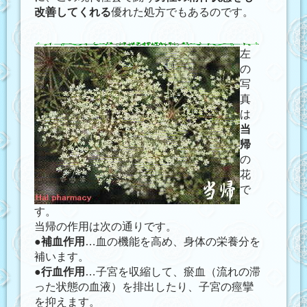
改善してくれる
優れた処方でもあるのです。
左
の
写
真
は
当
帰
の
花
で
す。
当帰の作用は次の通りです。
●
補血作用
…
血の機能を高め
、身体の栄養分を
補います。
●
行血作用
…子宮を収縮して、瘀血（流れの滞
った状態の血液）を排出したり、子宮の痙攣
を抑えます。