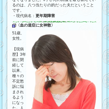
るのは、八つ当たりの的だった夫だということ
です。
・現代病名：
更年期障害
〈血の道症に女神散〉
51歳、
女性。
【現病
歴】3年
前に閉
経して
以来、
種々の
不定愁
訴に悩
まされ
るよう
になっ
た。人