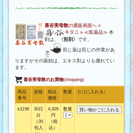
喜谷実母散
の通販画面へ »
キタニ
»
≪医薬品≫
本
剤は、
〈煎剤〉
です。
煎じ薬は煎じの作業があ
りますがその薬効は、エキス剤よりも優れてい
ます。
喜谷実母散
のお買物
(shopping)
商品
規格
税込
数量
カゴに入れる↓
番号
価格
k1198
30日
4,309
数量
分
円
（30
（税
包入
込）