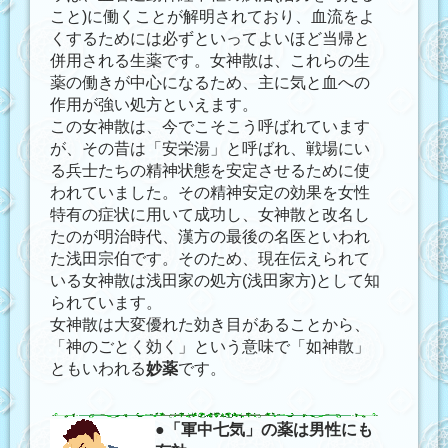
こと)に働くことが解明されており、血流をよ
くするためには必ずといってよいほど当帰と
併用される生薬です。女神散は、これらの生
薬の働きが中心になるため、主に気と血への
作用が強い処方といえます。
この女神散は、今でこそこう呼ばれています
が、その昔は「安栄湯」と呼ばれ、戦場にい
る兵士たちの精神状態を安定させるために使
われていました。その精神安定の効果を女性
特有の症状に用いて成功し、女神散と改名し
たのが明治時代、漢方の最後の名医といわれ
た浅田宗伯です。そのため、現在伝えられて
いる女神散は浅田家の処方(浅田家方)として知
られています。
女神散は大変優れた効き目があることから、
「神のごとく効く」という意味で「如神散」
ともいわれる
妙薬
です。
●
「軍中七気」の薬は男性にも