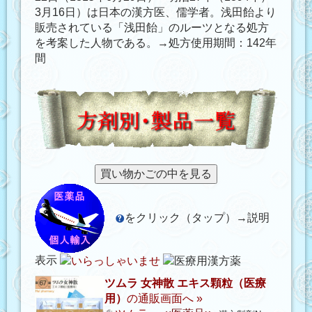
3月16日）は日本の漢方医、儒学者。浅田飴より
販売されている「浅田飴」のルーツとなる処方
を考案した人物である。→処方使用期間：142年
間
をクリック（タップ）→説明
表示
ツムラ 女神散 エキス顆粒（医療
用）
の通販画面へ »