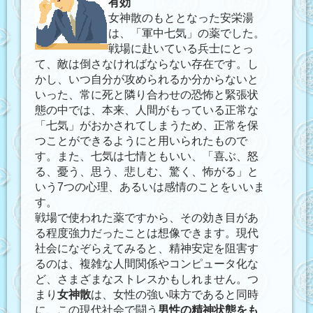
有効
女神散のもととなった安栄湯
は、「軍中七気」の薬でした。
戦場に赴いている兵士にとっ
て、敵は倒さなければならない存在です。し
かし、いつ自分が攻められるか分からないと
いった、常に死と隣り合わせの恐怖と緊張状
態の中では、本来、人間がもっている正常な
「七気」がおかされてしまうため、正常を保
つことができるようにと用いられたもので
す。また、七気は七情ともいい、「喜ぶ、怒
る、憂う、思う、悲しむ、驚く、怖がる」と
いう7つの心理、あるいは感情のことをいいま
す。
戦場で使われた薬ですから、その効き目があ
る程度強力だったことは想像できます。現代
社会になぞらえてみると、精神安定を阻害す
るのは、複雑な人間関係やコンピュータ化な
ど、さまざまなストレスかもしれません。つ
まり
女神散
は、女性の強い味方であると同時
に、この現代社会で闘う
男性の精神状態をも