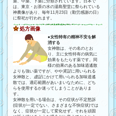
薬、中薬、下薬に分類されています。日本で
は、東京・お茶の水の湯島聖堂に祭られている
神農像があり、毎年11月23日（勤労感謝の日）
に祭祀が行われます。
処方画像
●
女性特有の精神不安を解
消する
女神散は、その名のとお
り、主に女性特有の病気に
効果をもたらす薬です。同
様の効果のある加味逍遙散
よりも強い薬ですが、やや
実証
に用いられる
女神散と、
虚証
にかけて用いられる加味逍遙
散では、適応範囲があいまいなために、どち
らを使用するか迷ってしまうことがありま
す。
女神散を用いる場合は、その症状が不定愁訴
(症状が一定でない、さまざまな不快症状)では
なく、症状が一定して変化せず、それを頑固