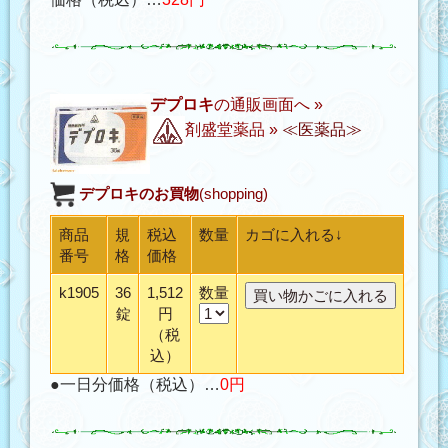
デプロキ
の通販画面へ »
剤盛堂薬品
»
≪医薬品≫
デプロキ
のお買物
(shopping)
商品
規
税込
数量
カゴに入れる↓
番号
格
価格
k1905
36
1,512
数量
錠
円
（税
込）
●一日分価格（税込）…
0円