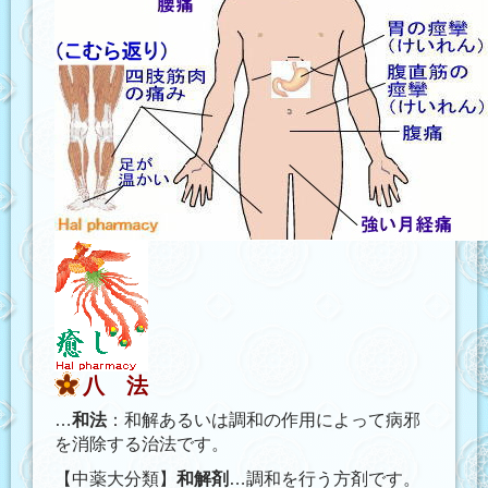
八 法
…
和法
：和解あるいは調和の作用によって病邪
を消除する治法です。
【中薬大分類】
和解剤
…調和を行う方剤です。