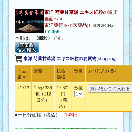
東洋 芍薬甘草湯 エキス細粒
の通販
画面へ »
東洋薬行
»
≪医薬品≫
漢方製剤No：
TY-059
本剤は、
〈細粒〉
です。
東洋 芍薬甘草湯 エキス細粒
のお買物
(shopping)
商品
規格
税込
数量
カゴに入れる↓
番号
価格
k1713
1.5g×336
17,502
数量
包（112
円
日分）
（税
込）
●一日分価格（税込）…
143円