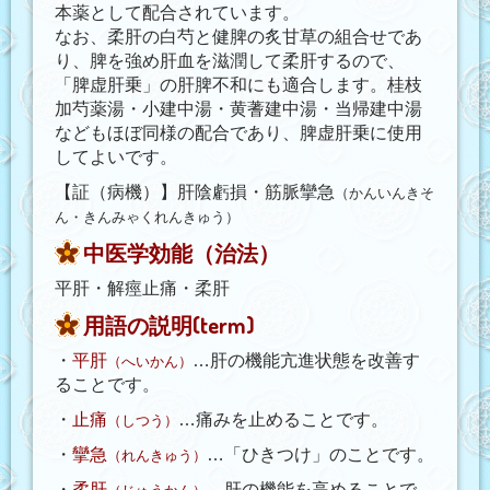
本薬として配合されています。
なお、柔肝の白芍と健脾の炙甘草の組合せであ
り、脾を強め肝血を滋潤して柔肝するので、
「脾虚肝乗」の肝脾不和にも適合します。桂枝
加芍薬湯・小建中湯・黄蓍建中湯・当帰建中湯
などもほぼ同様の配合であり、脾虚肝乗に使用
してよいです。
【証（病機）】肝陰虧損・筋脈攣急
（かんいんきそ
ん・きんみゃくれんきゅう）
中医学効能（治法）
平肝・解痙止痛・柔肝
用語の説明(term)
・
平肝
…肝の機能亢進状態を改善す
（へいかん）
ることです。
・
止痛
…痛みを止めることです。
（しつう）
・
攣急
…「ひきつけ」のことです。
（れんきゅう）
・
柔肝
…肝の機能を高めることで