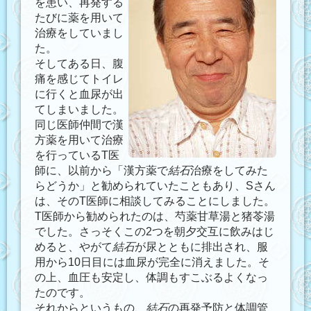
を患い、再発する
たびに薬を用いて
治療をしていまし
た。
そしてある日、腹
痛を感じてトイレ
に行くと血尿が出
てしまいました。
同じ医師仲間で漢
方薬を用いて治療
を行っているT医
師に、以前から「漢方薬で
結石
治療をしてみた
らどうか」と勧められていたこともあり、Sさん
は、そのT医師に相談してみることにしました。
T医師から勧められたのは、芍薬甘草湯と猪苓湯
でした。さっそくこの2つを朝夕交互に飲みはじ
めると、やがて
結石
が尿とともに排出され、服
用から10日目には血尿が完全に消えました。そ
の上、血圧も安定し、体調もすこぶるよくなっ
たのです。
それからというもの、
結石
の再発予防と体調管