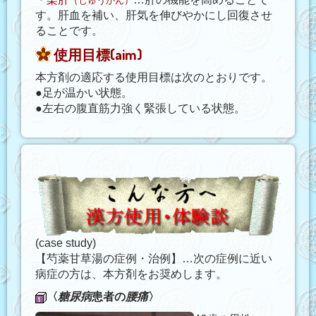
（じゅうかん）
す。肝血を補い、肝気を伸びやかにし回復させ
ることです。
使用目標(aim)
本方剤の適応する使用目標は次のとおりです。
●足が温かい状態。
●左右の腹直筋力強く緊張している状態。
(case study)
【芍薬甘草湯の症例・治例】…次の症例に近い
病症の方は、本方剤をお奨めします。
〈
糖尿病
患者の
腰痛
〉