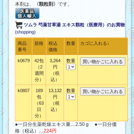
本剤は、
〈顆粒剤〉
です。
ツムラ 芍薬甘草湯 エキス顆粒（医療用）
のお買物
(shopping)
商品
規格
税込
数量
カゴに入れる↓
番号
価格
k0679
42包
3,264
数量
（2
円
週間
（税
分）
込）
k0807
189
13,132
数量
包
円
（63
（税
日
込）
分）
●一日分生薬乾燥エキス量…2.50 g ●一日分価
格（税込）…
224円