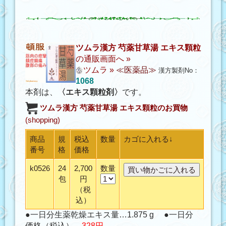
ツムラ漢方 芍薬甘草湯 エキス顆粒
の通販画面へ »
ツムラ
»
≪医薬品≫
漢方製剤No：
1068
本剤は、
〈エキス顆粒剤〉
です。
ツムラ漢方 芍薬甘草湯 エキス顆粒
のお買物
(shopping)
商品
規
税込
数量
カゴに入れる↓
番号
格
価格
k0526
24
2,700
数量
包
円
（税
込）
●一日分生薬乾燥エキス量…1.875 g ●一日分
価格（税込）…
328円