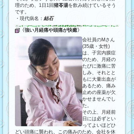
理のため、1日1回
猪苓湯
を飲み続けているそう
です。
・現代病名：
結石
〈強い月経痛や頭痛が快癒〉
会社員のMさん
(35歳・女性)
は、子宮内膜症
のため、月経の
たびに激痛に苦
しみ、それとと
もに大量出血が
あるため、痛み
止めの座薬が欠
かせませんでし
た。
その上、月経前
日には必ずとい
ってよいほどひ
どい頭痛に襲われ、この痛みのため、会社を休