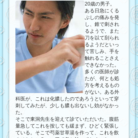
20歳の男子。
ある日急にくる
ぶしの痛みを発
し、錐で刺され
るようで、また
刀を以て刮られ
るようだといっ
て苦しみ、手を
触れることさえ
できなかった。
多くの医師が診
たが、何とも処
方を考えるもの
がない。ある外
科医が、これは化膿したのであろうといって穿
刺してみたが、少しも膿も出ないし効がなかっ
た。
そこで東洞先生を迎えて診ていただいた。腹筋
量急してこれを按しても緩まず、ひどく緊張し
ている。そこで芍薬甘草湯を作って、これを飲