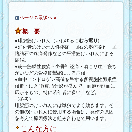
ページの最後へ »
概 要
●腓腹筋けいれん（いわゆる
こむら返り
)
●消化管のけいれん性疼痛・胆石の疼痛発作・尿
路結石の疼痛発作などの平滑筋けいれんによる
症候。
●筋一筋膜性腰痛・坐骨神経痛・肩こり症・寝ち
がいなどの骨格筋攣縮による症候。
●血中アンドロゲン高値を呈する多嚢胞性卵巣症
候群・にきび(皮脂分泌が盛んで、面疱が顔面に
広がるもの、特に若年者に多い）など。
（参考）
腓腹筋のけいれんには単独でよく効きます。そ
の他のけいれんに使用する場合は、発作の原因
を考えて原因療法と組み合わせて用います。
こんな方に