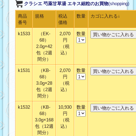
クラシエ 芍薬甘草湯 エキス細粒
のお買物
(shopping)
商品
規格
税込
数量
カゴに入れる↓
番号
価格
k1533
（EK-
2,070
数量
68）
円
2.0g×42
（税
包（2週
込）
間分）
k1531
（KB-
2,070
数量
68）
円
3.0g×28
（税
包（2週
込）
間分）
k1532
（KB-
10,930
数量
68）
円
3.0g×168
（税
包（12週
込）
間分）