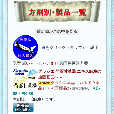
をクリック（タップ）→説明
表示
クラシエ 芍薬甘草湯 エキス細粒
の
通販画面へ »
クラシエ薬品（カネボウ薬
品）
»
≪医薬品≫
KB-
漢方製剤No：
68・EK-68
本剤は、
〈細粒〉
です。