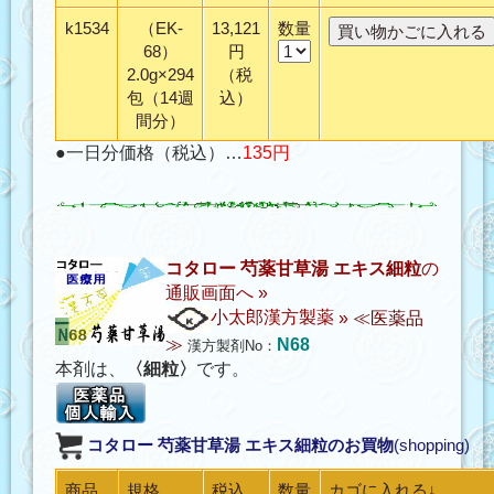
k1534
（EK-
13,121
数量
68）
円
2.0g×294
（税
包（14週
込）
間分）
●一日分価格（税込）…
135円
コタロー 芍薬甘草湯 エキス細粒
の
通販画面へ »
小太郎漢方製薬
»
≪医薬品
≫
N68
漢方製剤No：
本剤は、
〈細粒〉
です。
コタロー 芍薬甘草湯 エキス細粒
のお買物
(shopping)
商品
規格
税込
数量
カゴに入れる↓