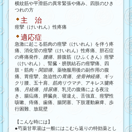
横紋筋や平滑筋の異常緊張や痛み、四肢のひき
つれの方
主 治
痙攣（けいれん）性疼痛
適応症
急激に起こる筋肉の痙攣（けいれん）を伴う疼
痛、消化管の痙攣（けいれん）性疼痛、胆石症
の疼痛発作、
腰痛
、腓腹筋（ひふくきん）痙攣
（けいれん）、腎臓・膀胱結石の痙攣痛、四
肢・筋肉・
関節痛
、薬物服用後の副作用の腹
痛、胃痙攣、急迫性の
胃痛
、
坐骨
神経痛
、ギッ
クリ腰、五十肩、
筋肉リウマチ
、アキレス腱疼
痛、
月経痛
、
排尿痛
、乳児の腹痛による夜泣
き、腸疝痛、膵臓炎、寝違え、舌強直、痙攣性
咳嗽、痔痛、歯痛、腸閉塞、下肢運動麻痺、歩
行困難、放屁壁
【こんな時には】
●芍薬甘草湯は一般にはこむら返りの特効薬とし