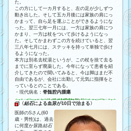
た。
この方にして一カ月すると、左の足が少しずつ
動き出した。そして五カ月後には家族の肩にっ
かまって、自ら足を運ぶことができるようにな
った。翌三七年一月には、一方は家族の肩につ
かまり、一方は杖をついて歩けるようになっ
た。そしてかまわずこの方を続けていると、翌
三八年七月には、ステッキを持って単独で歩け
るようになった。
本方は別名去杖湯というが、この杖を捨て去る
までに至らず廃薬した。今年になって患者を紹
介してきたので聞いてみると、今は脚はまだ不
自由であるが、会社に出勤して元気に指揮をと
っているとのことである。
・現代病名：
脊髄腔内腫瘍
〈
結石
による血尿が10日で治まる〉
医師のSさん(60
歳・男性)は、過去
に何度か尿路
結石