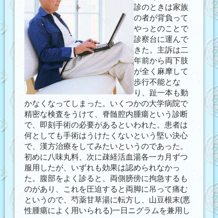
診のときは家族
の者が背負って
やっとのことで
診察台に運んで
きた。主訴は二
年前から両下肢
が全く麻摩して
歩行不能とな
り、趾一本も動
かなくなってしまった。いくつかの大学病院で
精密な検査をうけて、脊髄腔内腫瘍という診断
で、即刻手術の必要があるといわれた。患者は
何としても手術はうけたくないという堅い決心
で、漢方治療をしてみたいというのであった。
初めに八味丸料、次に疎経活血湯各一カ月ずつ
服用したが、いずれも効果は認められなかっ
た。腹部をよく診ると、両側膀傍に拘急するも
のがあり、これを圧迫すると両脚に吊って痛む
というので、芍薬甘草湯に転方し、山豆根末(悪
性腫瘍によく用いられる)一日ニグラムを兼用し