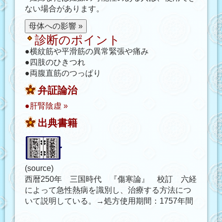
ない場合があります。
診断のポイント
●横紋筋や平滑筋の異常緊張や痛み
●四肢のひきつれ
●両腹直筋のつっぱり
弁証論治
●肝腎陰虚 »
出典書籍
(source)
西暦250年 三国時代 『傷寒論』 校訂 六経
によって急性熱病を識別し、治療する方法につ
いて説明している。→処方使用期間：1757年間