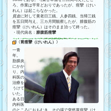
ろ、作業は平常どおりであったが、痙攣（けい
れん）は起こらなかった。
貧血
に対して黄老日三銭、人参四銭、当帰三銭
を五日間与え、三カ月間観察したが、腓腹筋の
痙攣（けいれん）はそのまま治って終った。
・現代病名：
腓腹筋痙攣
〈胃痙攣（けいれん）〉
一青
年。
肋膜炎
にかか
り、内
科医の
治療を
うけて
いた。
ある日
内科医
のところにおもむき、その場で突然胃痙攣（け