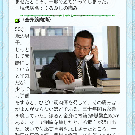
ませたところ、一服で忽ち治ってしまった。
・現代病名：
くるぶしの痛み
〈全身筋肉痛〉
50余
歳の男
子。
じっと
して安
静にし
ている
と平気
だが、
少しで
も労働
をすると、ひどい筋肉痛を発して、その痛みは
がまんがならないほどである。三十年間も家業
を廃していた。診ると全身に青筋(静脈欝血線)が
ある。そこで刺絡を施したところ毒血が沢山出
た。次いで芍薬甘草湯を服用させたところ、十