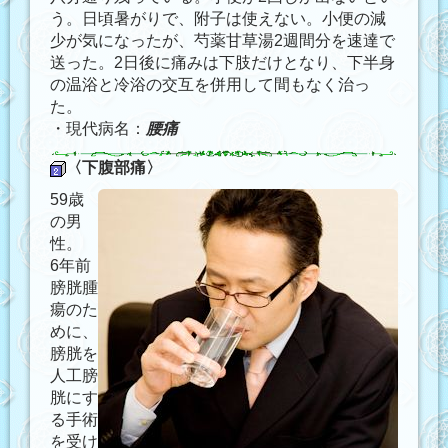
う。日頃暑がりで、附子は使えない。小便の減
少が気になったが、芍薬甘草湯2週間分を速達で
送った。2日後に痛みは下肢だけとなり、下半身
の温浴と冷浴の交互を併用して間もなく治っ
た。
・現代病名：
腰痛
〈下腹部痛〉
59歳
の男
性。
6年前
膀胱腫
瘍のた
めに、
膀胱を
人工膀
胱にす
る手術
を受け