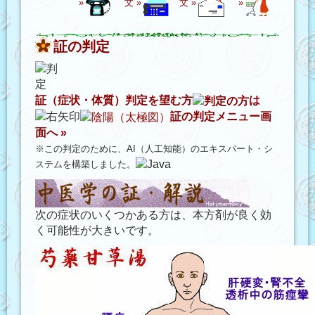
»
文 »
文 »
»
証の判定
証（症状・体質）判定を望む方
は
証の判定メニュー画
面へ »
※この判定のために、AI（人工知能）のエキスパート・シ
ステムを構築しました。
次の症状のいくつかある方は、本方剤が良く効
く可能性が大きいです。