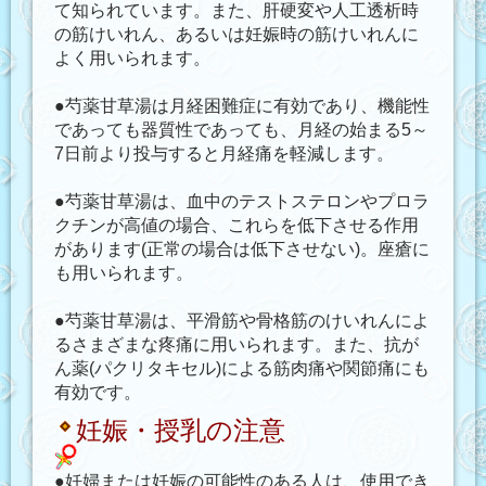
て知られています。また、肝硬変や人工透析時
の筋けいれん、あるいは妊娠時の筋けいれんに
よく用いられます。
●芍薬甘草湯は月経困難症に有効であり、機能性
であっても器質性であっても、月経の始まる5～
7日前より投与すると月経痛を軽減します。
●芍薬甘草湯は、血中のテストステロンやプロラ
クチンが高値の場合、これらを低下させる作用
があります(正常の場合は低下させない)。座瘡に
も用いられます。
●芍薬甘草湯は、平滑筋や骨格筋のけいれんによ
るさまざまな疼痛に用いられます。また、抗が
ん薬(パクリタキセル)による筋肉痛や関節痛にも
有効です。
妊娠・授乳の注意
●妊婦または妊娠の可能性のある人は、使用でき