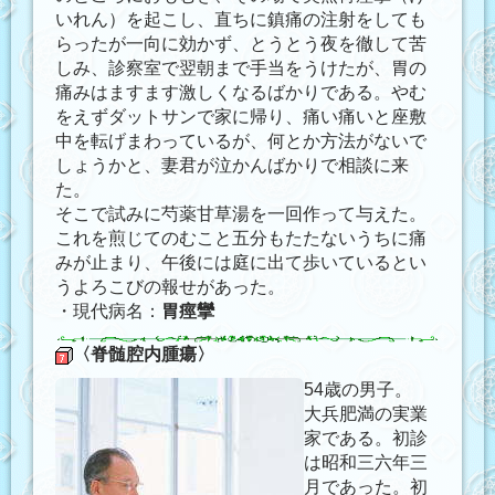
いれん）を起こし、直ちに鎮痛の注射をしても
らったが一向に効かず、とうとう夜を徹して苦
しみ、診察室で翌朝まで手当をうけたが、胃の
痛みはますます激しくなるばかりである。やむ
をえずダットサンで家に帰り、痛い痛いと座敷
中を転げまわっているが、何とか方法がないで
しょうかと、妻君が泣かんばかりで相談に来
た。
そこで試みに芍薬甘草湯を一回作って与えた。
これを煎じてのむこと五分もたたないうちに痛
みが止まり、午後には庭に出て歩いているとい
うよろこびの報せがあった。
・現代病名：
胃痙攣
〈脊髄腔内腫瘍〉
54歳の男子。
大兵肥満の実業
家である。初診
は昭和三六年三
月であった。初