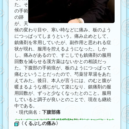
た。そ
の手術
の跡
が、天
候の変わり目や、寒い時などに痛み、板のよう
につっぱってしまうという。痛み止めとして、
鎮痛剤を常用していたが、副作用と思われる症
状が現れ、服用を控えるようになった。しか
し、痛みがあるので、すこしでも鎮痛剤の服用
回数を減らせる漢方薬はないかとの相談だっ
た。下腹部の手術痕が、板のようにつっぱって
痛むということだったので、芍薬甘草湯をあた
えてみた。後日、本人が言うには、のむと腹が
暖まるような感じがして楽になり、鎮痛剤の服
用回数が、ずっと少なくなったとのこと。服用
していると調子が良いとのことで、現在も継続
中である。
・現代病名：
下腹部痛
〈くるぶしの痛み〉