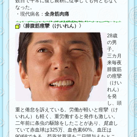
数日で平常に復し農耕に従事しても何ともなく
なった。
・現代病名：
全身筋肉痛
〈腓腹筋痙攣（けいれん）〉
28歳
の男
子。
三カ月
来毎夜
腓腹筋
の痙攣
（けい
れん）
を発
し、頭
重と倦怠を訴えている。労働が軽いと痙攣（け
いれん）も軽く、重労働すると発作も激しい。
二年前に条虫の駆除をしたことがあり、
貧血
し
ていて赤血球は325万、血色素60%、血圧は
90/68である。芍薬甘草湯を二日間与えたとこ