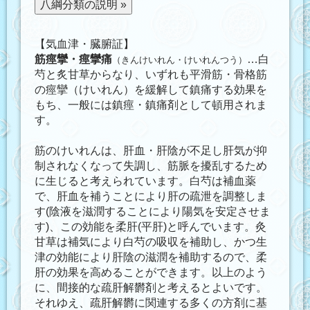
【気血津・臓腑証】
筋痙攣・痙攣痛
…白
（きんけいれん・けいれんつう）
芍と炙甘草からなり、いずれも平滑筋・骨格筋
の痙攣（けいれん）を緩解して鎮痛する効果を
もち、一般には鎮痙・鎮痛剤として頓用されま
す。
筋のけいれんは、肝血・肝陰が不足し肝気が抑
制されなくなって失調し、筋脈を擾乱するため
に生じると考えられています。白芍は補血薬
で、肝血を補うことにより肝の疏泄を調整しま
す(陰液を滋潤することにより陽気を安定させま
す)、この効能を柔肝(平肝)と呼んでいます。灸
甘草は補気により白芍の吸収を補助し、かつ生
津の効能により肝陰の滋潤を補助するので、柔
肝の効果を高めることができます。以上のよう
に、間接的な疏肝解欝剤と考えるとよいです。
それゆえ、疏肝解欝に関連する多くの方剤に基