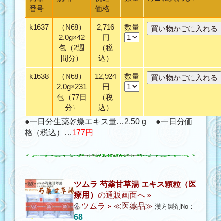
番号
価格
k1637
（N68）
2,716
数量
2.0g×42
円
包（2週
（税
間分）
込）
k1638
（N68）
12,924
数量
2.0g×231
円
包（77日
（税
分）
込）
●一日分生薬乾燥エキス量…2.50 g ●一日分価
格（税込）…
177円
ツムラ 芍薬甘草湯 エキス顆粒（医
療用）
の通販画面へ »
ツムラ
»
≪医薬品≫
漢方製剤No：
68