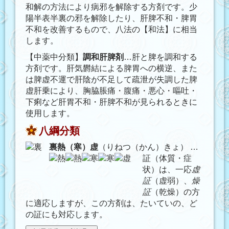
和解の方法により病邪を解除する方剤です。少
陽半表半裏の邪を解除したり、肝脾不和・脾胃
不和を改善するもので、八法の【和法】に相当
します。
【中薬中分類】
調和肝脾剤
…肝と脾を調和する
方剤です。肝気欝結による脾胃への横逆、また
は脾虚不運で肝陰が不足して疏泄が失調した脾
虚肝乗により、胸脇脹痛・腹痛・悪心・嘔吐・
下痢など肝胃不和・肝脾不和が見られるときに
使用します。
八綱分類
裏熱（寒）虚
（りねつ（かん）きょ）
…
証（体質・症
状）は、一応
虚
証
（虚弱）、
燥
証
（乾燥）の方
に適応しますが、この方剤は、たいていの、ど
の証にも対応します。