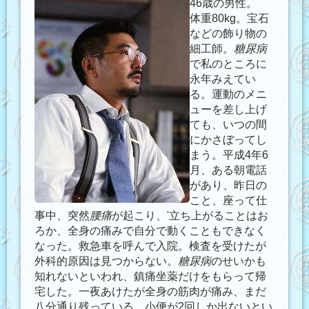
46歳の男性。
体重80kg。宝石
などの飾り物の
細工師。
糖尿病
で私のところに
永年みえてい
る。運動のメニ
ューを差し上げ
ても、いつの間
にかさぼってし
まう。平成4年6
月、ある朝電話
があり、昨日の
こと、座って仕
事中、突然
腰痛
が起こり、'立ち上がることはお
ろか、全身の痛みで自分で動くこともできなく
なった。救急車を呼んで入院。検査を受けたが
外科的原因は見つからない。
糖尿病
のせいかも
知れないといわれ、鎮痛坐薬だけをもらって帰
宅した。一夜あけたが全身の筋肉が痛み、まだ
八分通り残っている。小便が2回しか出ないとい