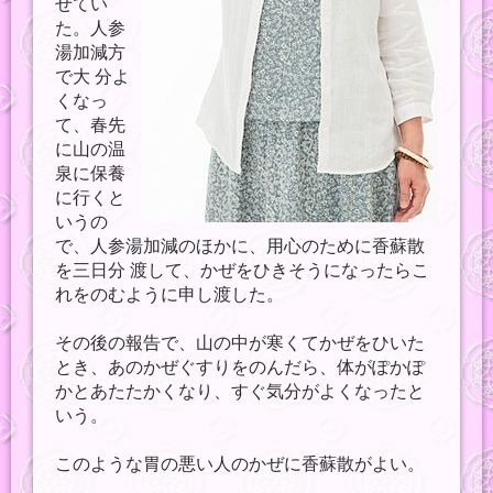
せてい
た。人参
湯加減方
で大 分よ
くなっ
て、春先
に山の温
泉に保養
に行くと
いうの
で、人参湯加減のほかに、用心のために香蘇散
を三日分 渡して、かぜをひきそうになったらこ
れをのむように申し渡した。
その後の報告で、山の中が寒くてかぜをひいた
とき、あのかぜぐすりをのんだら、体がぽかぽ
かとあたたかくなり、すぐ気分がよくなったと
いう。
このような胃の悪い人のかぜに香蘇散がよい。