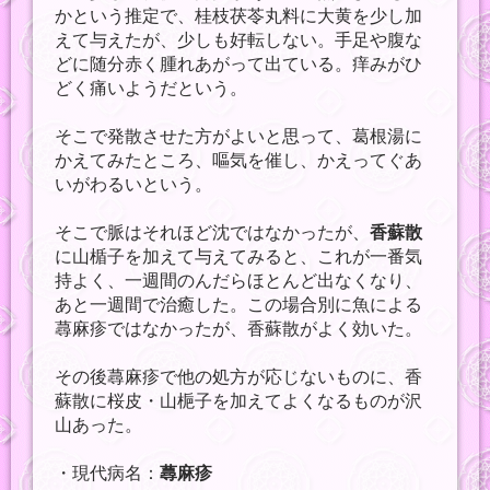
かという推定で、桂枝茯苓丸料に大黄を少し加
えて与えたが、少しも好転しない。手足や腹な
どに随分赤く腫れあがって出ている。痒みがひ
どく痛いようだという。
そこで発散させた方がよいと思って、葛根湯に
かえてみたところ、嘔気を催し、かえってぐあ
いがわるいという。
そこで脈はそれほど沈ではなかったが、
香蘇散
に山楯子を加えて与えてみると、これが一番気
持よく、一週間のんだらほとんど出なくなり、
あと一週間で治癒した。この場合別に魚による
蕁麻疹ではなかったが、香蘇散がよく効いた。
その後蕁麻疹で他の処方が応じないものに、香
蘇散に桜皮・山梔子を加えてよくなるものが沢
山あった。
・現代病名：
蕁麻疹