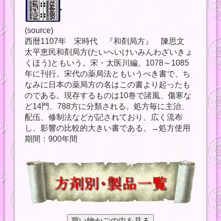
(source)
西暦1107年 宋時代 『和剤局方』 陳思文
太平恵民和剤局方(たいへいけいみんわざいきょ
くほう)ともいう。宋・太医川編。1078～1085
年に刊行。宋代の薬局法ともいうべき書で、ち
なみに日本の薬局方の名はこの書より起ったも
のである。現存するものは10巻で諸風、傷寒な
ど14門、788方に分類される。処方毎に主治、
配伍、修制法などが記されており、広く流布
し、影響の比較的大きい書である。→処方使用
期間：900年間