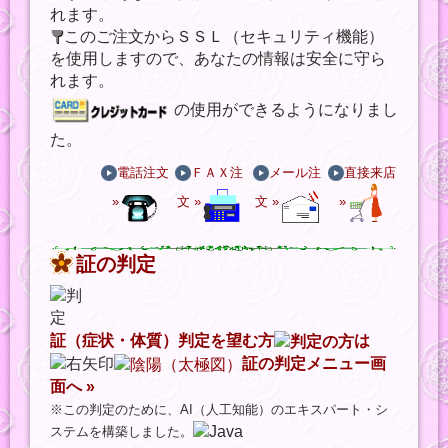
れます。
このご注文からＳＳＬ（セキュリティ機能）
を使用しますので、あなたの情報は安全に守ら
れます。
の使用ができるようになりまし
た。
電話注文
ＦＡＸ注
メール注
直接来店
»
文 »
文 »
»
証の判定
証（症状・体質）判定を望む方
は
証の判定メニュー画
面へ »
※この判定のために、AI（人工知能）のエキスパート・シ
ステムを構築しました。