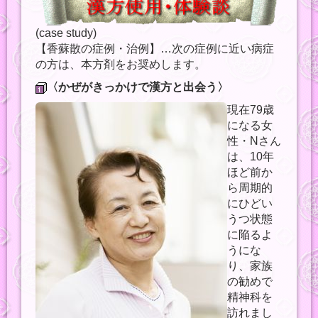
(case study)
【香蘇散の症例・治例】…次の症例に近い病症
の方は、本方剤をお奨めします。
〈かぜがきっかけで漢方と出会う〉
現在79歳
になる女
性・Nさん
は、10年
ほど前か
ら周期的
にひどい
うつ状態
に陥るよ
うにな
り、家族
の勧めで
精神科を
訪れまし