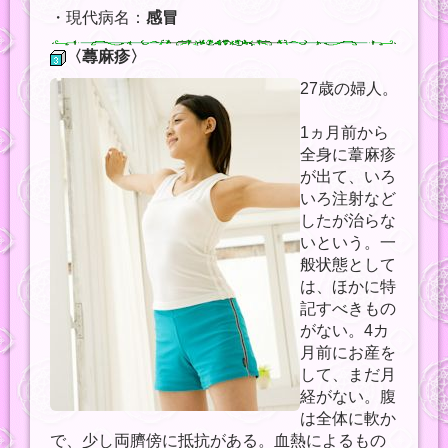
・現代病名：
感冒
〈蕁麻疹〉
27歳の婦人。
1ヵ月前から
全身に葦麻疹
が出て、いろ
いろ注射など
したが治らな
いという。一
般状態として
は、ほかに特
記すべきもの
がない。4カ
月前にお産を
して、まだ月
経がない。腹
は全体に軟か
で、少し両臍傍に抵抗がある。血熱によるもの