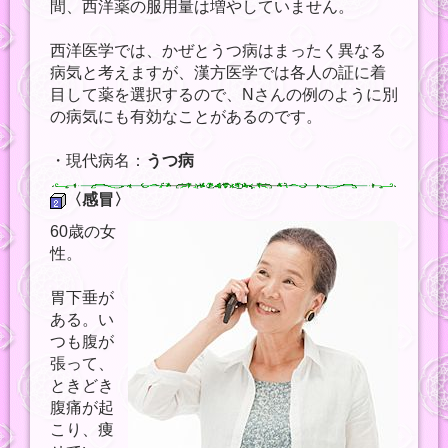
間、西洋薬の服用量は増やしていません。
西洋医学では、かぜとうつ病はまったく異なる
病気と考えますが、漢方医学では各人の証に着
目して薬を選択するので、Nさんの例のように別
の病気にも有効なことがあるのです。
・現代病名：
うつ病
〈感冒〉
60歳の女
性。
胃下垂が
ある。い
つも腹が
張って、
ときどき
腹痛が起
こり、痩