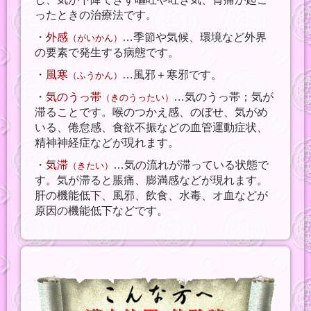
ったときの治療法です。
・
外感
…季節や気候、環境など外界
（がいかん）
の要素で発生する病態です。
・
風寒
…風邪＋寒邪です。
（ふうかん）
・
気のうっ帯
…気のうっ帯；気が
（きのうったい）
滞ることです。喉のつかえ感、のぼせ、気がめ
いる、倦怠感、食欲不振などの血管運動症状、
精神神経症などが現れます。
・
気滞
…気の流れが滞っている状態で
（きたい）
す。気が滞ると脹痛、膨満感などが現れます。
肝の機能低下、風邪、飲食、水毒、オ血などが
原因の機能低下などです。