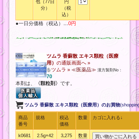
包（77日
円
分）
（税
込）
●一日分価格（税込）…
0円
ツムラ 香蘇散 エキス顆粒（医療
用）
の通販画面へ »
ツムラ
»
≪医薬品≫
漢方製剤No：
70
本剤は、
〈顆粒剤〉
です。
ツムラ 香蘇散 エキス顆粒（医療用）
のお買物
(shoppin
商品
規格
税込
数量
カゴに入れる↓
番号
価格
k0681
2.5g×42
3,275
数量