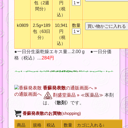
包（2週
円
間分）
（税
込）
k0809
2.5g×189
10,941
数量
包（63日
円
分）
（税
込）
●一日分生薬乾燥エキス量…2.00 g ●一日分価
格（税込）…
284円
香蘇発表散
の通販画面へ »
剤盛堂薬品
»
≪医薬品≫
本剤
は、
〈散剤〉
です。
香蘇発表散
のお買物
(shopping)
商品
規格
税込
数量
カゴに入れる↓