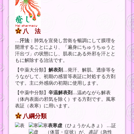
八 法
…
汗法
：肺気を宣発し営衛を暢調にして膜理を
開泄することにより、「遍身にちゅうちゅうと
汗出づ」の状態にし、肌表にある外邪を汗とと
もに解除する治法です。
【中薬大分類】
解表剤
…発汗、解肌、透疹等を
うながして、初期の感冒等表証に対処する方剤
です。主に外感病の初期に使用します。
【中薬中分類】
辛温解表剤
…温めながら解表
（体内表面の邪気を除く）する方剤です。風寒
表証（表寒）に用います。
八綱分類
表寒虚
（ひょうかんきょ）
…証
（体質・症状）が、
表証
（急性