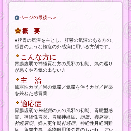
ページの最後へ »
概 要
●脾胃の気滞を主とし、肝鬱の気滞のある方の、
感冒のような軽症の外感病に用いる方剤です。
こんな方に
胃腸虚弱で神経質な方の風邪の初期、気の巡り
が悪くやる気の出ない方
主 治
風寒性カゼ／胃の気滞／気滞を伴うカゼ／胃薬
を兼ねた感冒薬
適応症
胃腸虚弱で
神経質
の人の風邪の初期、胃腸型感
冒、神経性胃炎、胃腸神経症、
頭痛
、
蕁麻疹
、
神経衰弱
、婦人更年期
神経症
、神経性月経困難
症、魚肉中毒、薬物服用後の胃のもたれ、
アレ