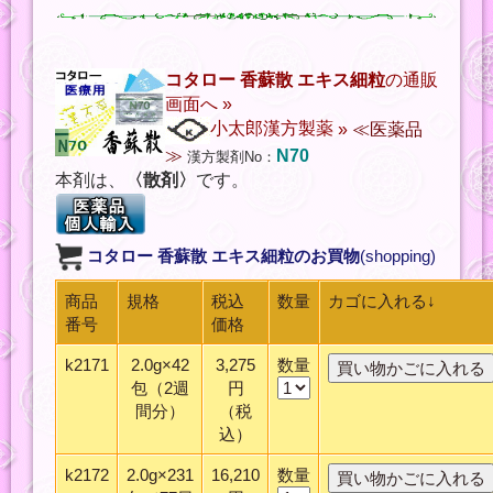
コタロー 香蘇散 エキス細粒
の通販
画面へ »
小太郎漢方製薬
»
≪医薬品
≫
N70
漢方製剤No：
本剤は、
〈散剤〉
です。
コタロー 香蘇散 エキス細粒
のお買物
(shopping)
商品
規格
税込
数量
カゴに入れる↓
番号
価格
k2171
2.0g×42
3,275
数量
包（2週
円
間分）
（税
込）
k2172
2.0g×231
16,210
数量