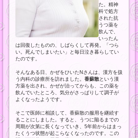
た。精神
科で処方
された抗
うつ薬を
飲んで、
いったん
は回復したものの、しばらくして再発。「つら
い。死んでしまいたい」と毎日泣き暮らしてい
たのです。
そんなある日、かぜをひいたNさんは、漢方を扱
う内科の診療所を訪れました。
香蘇散
という漢
方薬を出され、かぜが治ってからも、この薬を
飲んでいたところ、気分がさっぱりして調子が
よくなったようです。
そこで医師に相談して、香蘇散の服用を継続す
ることにしました。すると、うつに陥るまでの
周期が次第に長くなっていき、5年前からはまっ
たくうつ状態が起こらなくなったのです。この