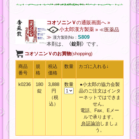
コオソニンＶ
の通販画面へ »
小太郎漢方製薬
»
≪医薬品
≫
S809
漢方製剤No：
本剤は、
〈錠剤〉
です。
コオソニンＶ
のお買物
(shopping)
商品
規
税込
数量
カゴに入れる↓
番号
格
価格
k0236
180
3,888
数量
●小太郎の協力会製
錠
円
品のご注文はインタ
（税
ーネットではできま
込）
せん。
電話、Fax、Eメー
ルで承ります。
弁証論治
しましょ
う。