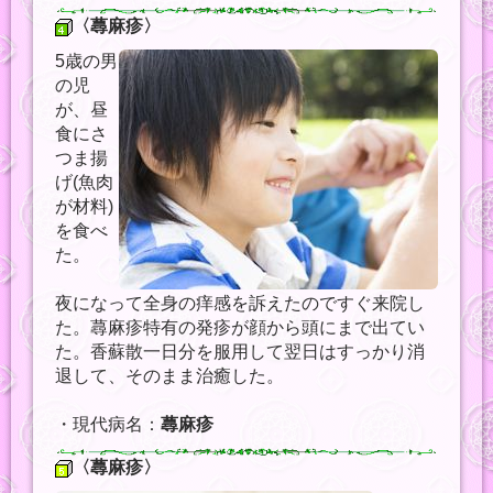
〈蕁麻疹〉
5歳の男
の児
が、昼
食にさ
つま揚
げ(魚肉
が材料)
を食べ
た。
夜になって全身の痒感を訴えたのですぐ来院し
た。蕁麻疹特有の発疹が顔から頭にまで出てい
た。香蘇散一日分を服用して翌日はすっかり消
退して、そのまま治癒した。
・現代病名：
蕁麻疹
〈蕁麻疹〉