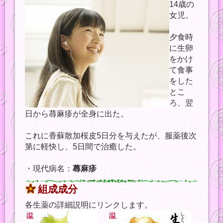
14歳の
女児。
夕食時
に生卵
をかけ
て食事
をした
とこ
ろ、翌
日から蕁麻疹が全身に出た。
これに香蘇散加桜皮5日分を与えたが、服薬後次
第に軽快し、5日間で治癒した。
・現代病名：
蕁麻疹
組成成分
各生薬の詳細説明にリンクします。