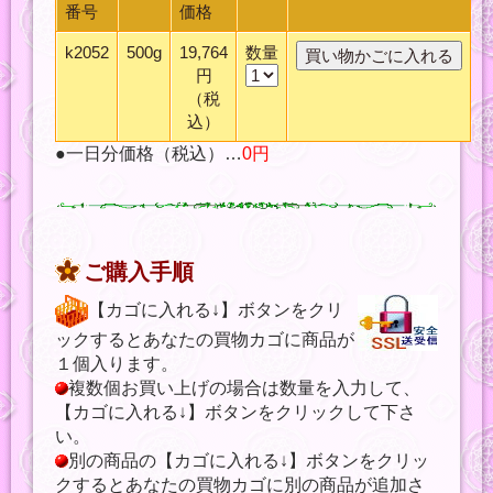
番号
価格
k2052
500g
19,764
数量
円
（税
込）
●一日分価格（税込）…
0円
ご購入手順
【カゴに入れる↓】ボタンをクリ
ックするとあなたの買物カゴに商品が
１個入ります。
複数個お買い上げの場合は数量を入力して、
【カゴに入れる↓】ボタンをクリックして下さ
い。
別の商品の【カゴに入れる↓】ボタンをクリッ
クするとあなたの買物カゴに別の商品が追加さ