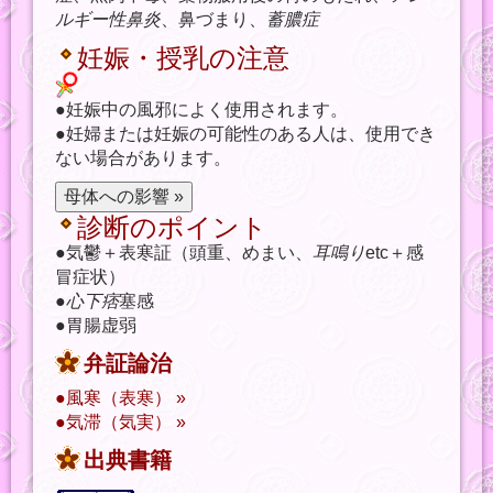
ルギー性鼻炎
、鼻づまり、
蓄膿症
妊娠・授乳の注意
●妊娠中の風邪によく使用されます。
●妊婦または妊娠の可能性のある人は、使用でき
ない場合があります。
診断のポイント
●気鬱＋表寒証（頭重、めまい、
耳鳴り
etc＋感
冒症状）
●
心下痞
塞感
●胃腸虚弱
弁証論治
●風寒（表寒） »
●気滞（気実） »
出典書籍