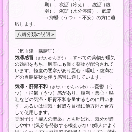
期）、
寒証
（冷え）、
虚証
（虚
弱）、
湿証
（水分停滞）、
気滞
（抑鬱（うつ）・不安）の方に適
応します。
【気血津・臓腑証】
気滞感冒
…すべての薬物が理気
（きたいかんぼう）
の効能をもち、解表にも働く薬物が配合されて
います。軽度の悪寒があり悪心・嘔吐・腹満な
どの胃腸症状を伴う感冒に適しています。
気滞・肝胃不和
…憂鬱（う
（きたい・かんいふわ）
つ）・抑鬱（うつ）感があり、腹満・悪心・嘔
吐などの気滞・肝胃不和を呈するものに用いま
す。あるいは理気・解欝を目標に他方剤と合方
して使用します。
香附子は「婦人の聖薬」とも呼ばれ、気分が欝
しやすい(気分を発散する機会がない)婦人によく
用いられます(月経調整の効果もあります)。紫蘇