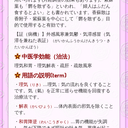
葉も「欝を散ずる」といわれ、「婦人はふだん
食するとよい」とも書かれています。香蘇散は
香附子・紫蘇葉を中心にして「欝を散ずる」目
的で使用すると有効です。
【証（病機）】外感風寒兼気鬱・気滞感冒（気
滞を兼ねた表証）
（がいかんふうかんけんきうつ・き
たいかんぼう）
中医学効能（治法）
理気和胃・理気解表・疏肝・疏散風寒
用語の説明(term)
・
理気
…理気：気の流れを良くすること
（りき）
です。気（氣）を正常に巡らせ機能を回復する
治療法です。
・
解表
…体内表面の邪気を除くこと
（かいひょう）
です。
・
和胃降逆
…胃の機能が失調
（わいこうぎゃく）
し、気が下降できず嘔吐や吐き気、胃痛が起こ