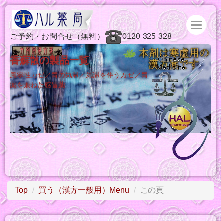
ご予約・お問合せ（無料）
0120-325-328
香蘇散の製品一覧
風寒性カゼ／胃の気滞／気滞を伴うカゼ／胃
薬を兼ねた感冒薬
Top
買う（漢方一般用）Menu
この頁