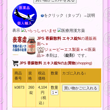
をクリック（タップ）→説明
表示
JPS 香蘇散料 エキス錠N
の通販画
面へ »
ジェーピーエス製薬
»
≪医薬
品≫
本剤は、
〈錠剤〉
です。
JPS 香蘇散料 エキス錠N
のお買物
(shopping)
商品
規
税込
数量
カゴに入れる↓
番号
格
価格
k0873
260
4,104
数量
錠
円
（税
込）