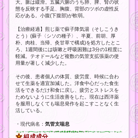
大。脈は緩滑。五臓六腑のうち肺、脾、腎の状
態を反映する手足、胸腹、背部のツボの虚性反
応がある。小腹(下腹部)が軟弱。
【治療経過】煎じ薬で蘇子降気湯（そしこうき
とう）(蘇子〈シソの種子〉、半夏、前胡、厚
朴、肉桂、当帰、灸甘草で構成)を処方したとこ
ろ、1週間後には咳嗽と呼吸困難は3分の1程度に
軽減。テオドールなど複数の気管支拡張薬の使
用量が著しく減少した。
その後、患者個人の体質、疲労度、時候に合わ
せて生薬を適宜加減した。洋食中心だった食生
活をできるだけ和食に戻し、疲労とストレスを
ためないように生活改善をした。現在は西洋薬
を服用しなくても喘息発作を起こすことなく生
活している。
・現代病名：
気管支喘息
組成成分