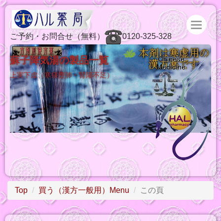
ご予約・お問合せ（無料）
0120-325-328
蘇子降気湯の製品一覧
上実下虚（寒痰壅肺・腎陽不足）
Top
買う（漢方一般用）Menu
この頁