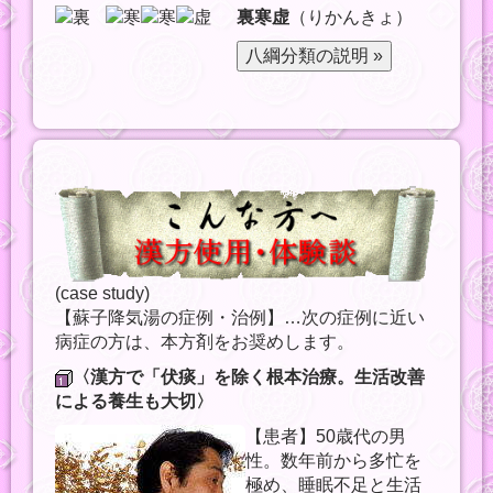
裏寒虚
（りかんきょ）
(case study)
【蘇子降気湯の症例・治例】…次の症例に近い
病症の方は、本方剤をお奨めします。
〈漢方で「伏痰」を除く根本治療。生活改善
による養生も大切〉
【患者】50歳代の男
性。数年前から多忙を
極め、睡眠不足と生活