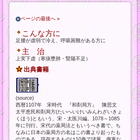
ページの最後へ »
こんな方に
足腰が虚弱で冷え、呼吸困難がある方に
主 治
上実下虚（寒痰壅肺・腎陽不足）
出典書籍
(source)
西暦1107年 宋時代 『和剤局方』 陳思文
太平恵民和剤局方(たいへいけいみんわざいきょ
くほう)ともいう。宋・太医川編。1078～1085
年に刊行。宋代の薬局法ともいうべき書で、ち
なみに日本の薬局方の名はこの書より起ったも
のである。現存するものは10巻で諸風、傷寒な