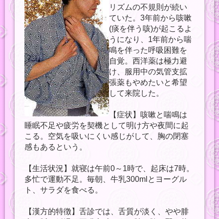
リズムの不規則が続い
ていた。3年前から咳嗽
(痰を伴う咳)が起こるよ
うになり、1年前から喘
鳴を伴った呼吸困難を
自覚。西洋薬は極力避
け、服用中の気管支拡
張薬もやめたいと希望
して来院した。
【症状】咳嗽と喘鳴は
睡眠不足や疲労を契機として明け方や夜間に起
こる。空気を吸いにくい感じがして、胸の閉塞
感もあるという。
【生活状況】就寝は午前0～1時で、起床は7時。
多忙で運動不足。毎朝、牛乳300mlとヨーグル
ト、サラダを食べる。
【漢方的特徴】舌診では、舌質が淡く、やや腓