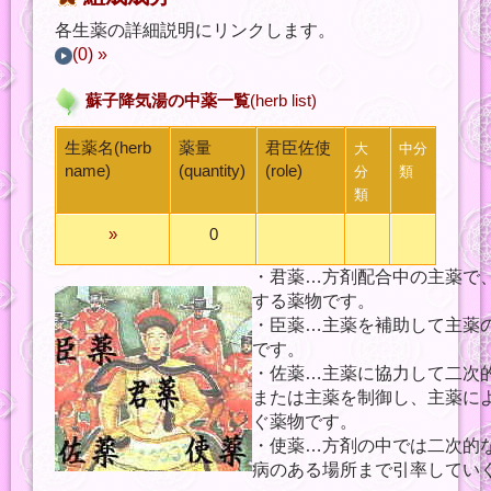
各生薬の詳細説明にリンクします。
(0) »
蘇子降気湯の中薬一覧
(herb list)
生薬名(herb
薬量
君臣佐使
大
中分
name)
(quantity)
(role)
分
類
類
»
0
・君薬…方剤配合中の主薬で
する薬物です。
・臣薬…主薬を補助して主薬
です。
・佐薬…主薬に協力して二次
または主薬を制御し、主薬に
ぐ薬物です。
・使薬…方剤の中では二次的
病のある場所まで引率してい