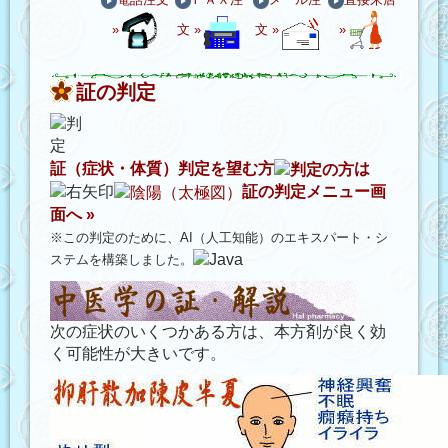
»
文 »
文 »
»
証の判定
証（症状・体質）判定を望む方
は
証の判定メニュー画
面へ »
※この判定のために、AI（人工知能）のエキスパート・シ
ステムを構築しました。
次の症状のいくつかある方は、本方剤が良く効
く可能性が大きいです。