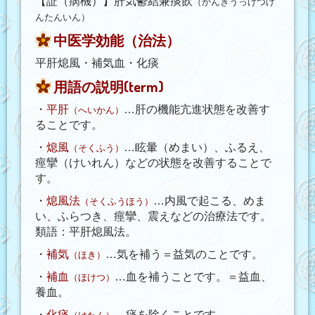
【証（病機）】肝気鬱結兼痰飲
（かんきうっけつけ
んたんいん）
中医学効能（治法）
平肝熄風・補気血・化痰
用語の説明(term)
・
平肝
…肝の機能亢進状態を改善す
（へいかん）
ることです。
・
熄風
…眩暈（めまい）、ふるえ、
（そくふう）
痙攣（けいれん）などの状態を改善することで
す。
・
熄風法
…内風で起こる、めま
（そくふうほう）
い、ふらつき、痙攣、震えなどの治療法です。
類語：平肝熄風法。
・
補気
…気を補う＝益気のことです。
（ほき）
・
補血
…血を補うことです。＝益血、
（ほけつ）
養血。
・
化痰
…痰を除くことです。