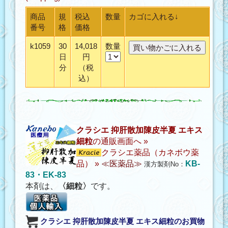
商品
規
税込
数量
カゴに入れる↓
番号
格
価格
k1059
30
14,018
数量
日
円
分
（税
込）
クラシエ 抑肝散加陳皮半夏 エキス
細粒
の通販画面へ »
クラシエ薬品（カネボウ薬
品）
»
≪医薬品≫
KB-
漢方製剤No：
83・EK-83
本剤は、
〈細粒〉
です。
クラシエ 抑肝散加陳皮半夏 エキス細粒
のお買物