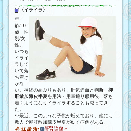
〈イライラ〉
年
齢/10
歳 性
別/女
性。
いつも
イライ
ラして
いて落
ち着き
がな
い。神経の高ぶりもあり、肝気欝血と判断。
抑
肝散加陳皮半夏
を用法・用量通り服用後、落ち
着くようになりイライラすることも減ってき
た。
※最近、このような子供が増えており、他にも
数人で抑肝散加陳皮半夏が効く症例がある。
肝腎陰虚 »