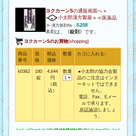
ヨクカーンS
の通販画面へ »
小太郎漢方製薬
»
≪医薬品
≫
S208
漢方製剤No：
本剤は、
〈錠剤〉
です。
ヨクカーンS
のお買物
(shopping)
商品
規
税込
数量
カゴに入れる↓
番号
格
価格
k0362
180
4,644
数量
●小太郎の協力会製
錠
円
品のご注文はインタ
（税
ーネットではできま
込）
せん。
電話、Fax、Eメー
ルで承ります。
弁証論治
しましょ
う。