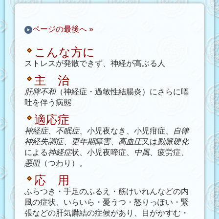
ページの最後へ »
こんな方に
ストレスが発散できず、神経が高ぶる人
主 治
肝脾不和
（神経症・過敏性結腸炎）にさらに嘔
吐を伴う病態
適応症
神経症
、
不眠症
、小児夜なき、小児疳症、
自律
神経失調症
、
更年期障害
、
高血圧
又は
動脈硬化
による
神経症
状、小児夜啼症、
中風
、疲労症、
悪阻
（つわり）。
応 用
ふらつき・手足のふるえ・筋けいれんなどの内
風の症状、いらいら・憂うつ・怒りっぽい・緊
張などの肝気欝結の症候があり、目がかすむ・