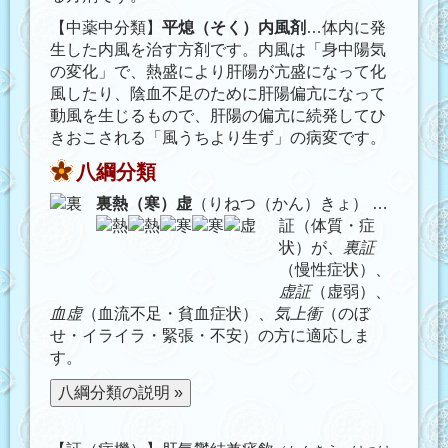
【中薬中分類】
平熄（そく）内風剤
…体内に発
生した内風を治す方剤です。内風は「身中陽気
の変化」で、熱盛により肝陽が亢盛になって化
風したり、陰血不足のために肝陽偏亢になって
動風を生じるもので、肝陽の偏亢に続発してひ
きおこされる「風うちより生ず」の病変です。
八綱分類
裏熱（寒）虚
（りねつ（かん）きょ）
…
証（体質・症
状）が、
裏証
（慢性症状）、
虚証
（虚弱）、
血虚
（血流不足・貧血症状）、
気上衝
（のぼ
せ・イライラ・緊張・不安）の方に適応しま
す。