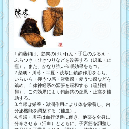
1.釣藤鈎は、筋肉のけいれん・手足のふるえ・
ふらつき・ひきつりなどを改善する（熄風・止
痙）。また、かなり強い催眠効果をもつ。
2.柴胡・川芎・半夏・茯苓は鎮静作用をもち、
いらいら・抑うつ感・緊張感・憂うつ感などを
鎮め、自律神経系の緊張を緩和する（疏肝解
欝）。この効果により釣藤鈎の熄風・止痙を補
助する。
3.当帰は栄養・滋潤作用により体を栄養し、内
分泌機能を調整する（補血）。
4.当帰・川芎は血行促進に働き、他薬を全身に
分布させる（活血）とともに、子宮筋を調整し