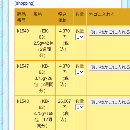
(shopping)
商品
規格
税込
数量
カゴに入れる↓
番号
価格
k1549
（EK-
4,370
数量
83）
円
2.5g×42包
（税
（2週間
込）
分）
k1547
（KB-
4,370
数量
83）
円
3.75g×28
（税
包（2週間
込）
分）
k1548
（KB-
26,067
数量
83）
円
3.75g×168
（税
包（12週
込）
間分）