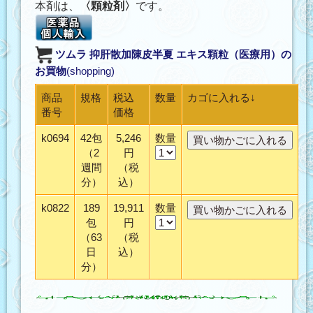
本剤は、
〈顆粒剤〉
です。
ツムラ 抑肝散加陳皮半夏 エキス顆粒（医療用）
の
お買物
(shopping)
商品
規格
税込
数量
カゴに入れる↓
番号
価格
k0694
42包
5,246
数量
（2
円
週間
（税
分）
込）
k0822
189
19,911
数量
包
円
（63
（税
日
込）
分）