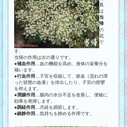
真
は
当
帰
の
花
で
す。
当帰の作用は次の通りです。
●
補血作用
…
血の機能を高め
、身体の栄養分を
補います。
●
行血作用
…子宮を収縮して、瘀血（流れの滞
った状態の血液）を排出したり、子宮の痙攣
を抑えます。
●
潤腸作用
…
腸内の水分不足を改善
し、便秘に
効果を発揮します。
●
調経作用
…月経を調節します。
●
鎮静作用
…
気持ちを静める
作用です。