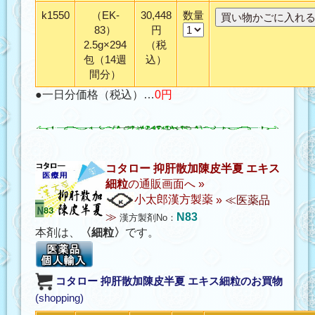
k1550
（EK-
30,448
数量
83）
円
2.5g×294
（税
包（14週
込）
間分）
●一日分価格（税込）…
0円
コタロー 抑肝散加陳皮半夏 エキス
細粒
の通販画面へ »
小太郎漢方製薬
»
≪医薬品
≫
N83
漢方製剤No：
本剤は、
〈細粒〉
です。
コタロー 抑肝散加陳皮半夏 エキス細粒
のお買物
(shopping)