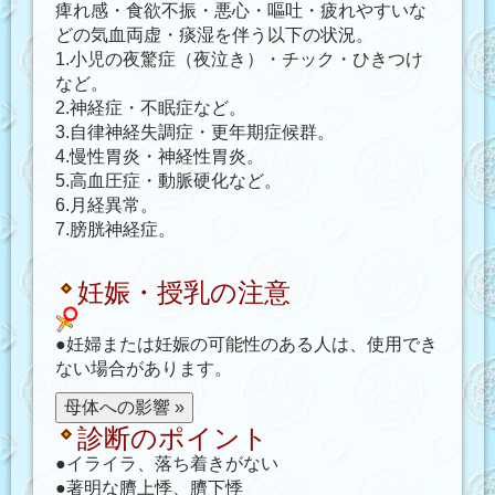
痺れ感・食欲不振・悪心・嘔吐・疲れやすいな
どの気血両虚・痰湿を伴う以下の状況。
1.小児の夜驚症（夜泣き）・チック・ひきつけ
など。
2.神経症・不眠症など。
3.自律神経失調症・更年期症候群。
4.慢性胃炎・神経性胃炎。
5.高血圧症・動脈硬化など。
6.月経異常。
7.膀胱神経症。
妊娠・授乳の注意
●妊婦または妊娠の可能性のある人は、使用でき
ない場合があります。
診断のポイント
●イライラ、落ち着きがない
●著明な臍上悸、臍下悸