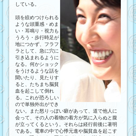
している。
頭を絞めつけられる
ような頭重感・めま
い・耳鳴り・視力も
うろう・歩行時足が
地につかず、フラフ
ラとして、急に穴に
引き込まれるように
なる。何かショック
をうけるような話を
聞いたり、見たりす
ると、たちまち脳貧
血を起こして倒れ
る。これが恐ろしい
ので単独外出ができ
ない。また怒りっぽい癖があって、道で他人に
会って、その人の着物の着方が気に入らぬと腹
が立ってくるという。それらは経行前後に著明
である。電車の中で心悸元進や脳貧血を起こす