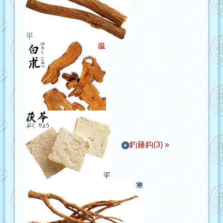
釣籐鈎(3) »