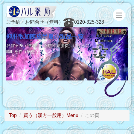
ご予約・お問合せ（無料）
0120-325-328
抑肝散加陳皮半夏の製品一覧
肝脾不和
（神経症・過敏性結腸炎）にさらに
嘔吐を伴う病態
Top
買う（漢方一般用）Menu
この頁