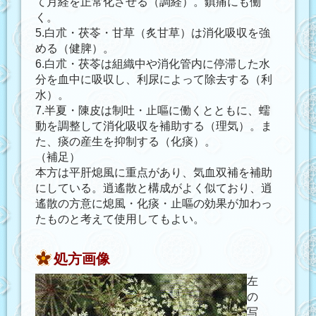
て月経を正常化させる（調経）。鎮痛にも働
く。
5.白朮・茯苓・甘草（炙甘草）は消化吸収を強
める（健脾）。
6.白朮・茯苓は組織中や消化管内に停滞した水
分を血中に吸収し、利尿によって除去する（利
水）。
7.半夏・陳皮は制吐・止嘔に働くとともに、蠕
動を調整して消化吸収を補助する（理気）。ま
た、痰の産生を抑制する（化痰）。
（補足）
本方は平肝熄風に重点があり、気血双補を補助
にしている。逍遙散と構成がよく似ており、逍
遙散の方意に熄風・化痰・止嘔の効果が加わっ
たものと考えて使用してもよい。
処方画像
左
の
写