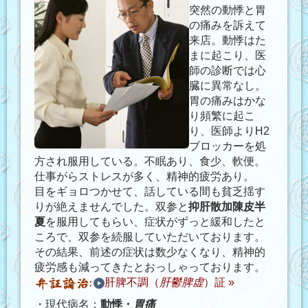
突然の動悸と胃
の痛みを訴えて
来店。動悸はた
まに起こり、医
師の診断では心
臓に異常なし。
胃の痛みはかな
り頻繁に起こ
り、医師よりH2
ブロッカーを処
方され服用している。不眠あり、食少、軟便。
仕事がらストレスが多く、精神的疲労あり。
目をギョロつかせて、話している間も貧乏揺す
りが絶えませんでした。双参と
抑肝散加陳皮半
夏
を服用してもらい、症状がずっと緩和したと
ころで、双参を続服していただいております。
その結果、前述の症状は数少なくなり、精神的
疲労感も減ってきたとおっしゃっております。
肝脾不調（
肝鬱脾虚
）証 »
・現代病名：
動悸・
胃痛