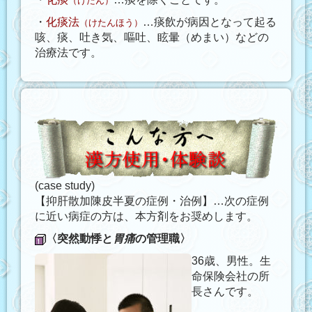
（けたん）
・
化痰法
…痰飲が病因となって起る
（けたんほう）
咳、痰、吐き気、嘔吐、眩暈（めまい）などの
治療法です。
(case study)
【抑肝散加陳皮半夏の症例・治例】…次の症例
に近い病症の方は、本方剤をお奨めします。
〈突然動悸と
胃痛
の管理職〉
36歳、男性。生
命保険会社の所
長さんです。