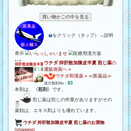
をクリック（タップ）→説明
表示
ウチダ 抑肝散加陳皮半夏 煎じ薬
の
通販画面へ »
ウチダ和漢薬
»
≪医薬品≫
83
漢方製剤No：
本剤は、
〈煎剤〉
です。
煎じ薬は煎じの作業がありますがその
薬効は、エキス剤よりも優れています。
ウチダ 抑肝散加陳皮半夏 煎じ薬
のお買物
(shopping)