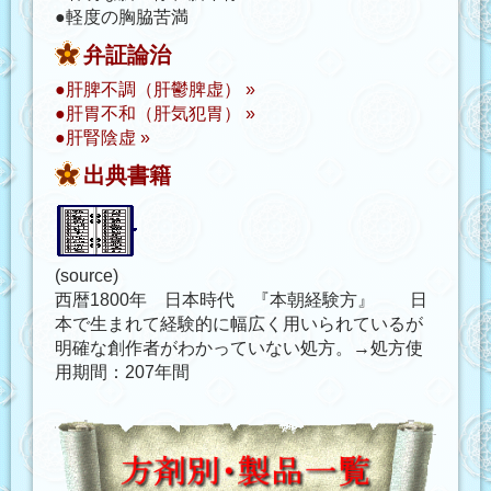
●軽度の胸脇苦満
弁証論治
●肝脾不調（肝鬱脾虚） »
●肝胃不和（肝気犯胃） »
●肝腎陰虚 »
出典書籍
(source)
西暦1800年 日本時代 『本朝経験方』 日
本で生まれて経験的に幅広く用いられているが
明確な創作者がわかっていない処方。→処方使
用期間：207年間