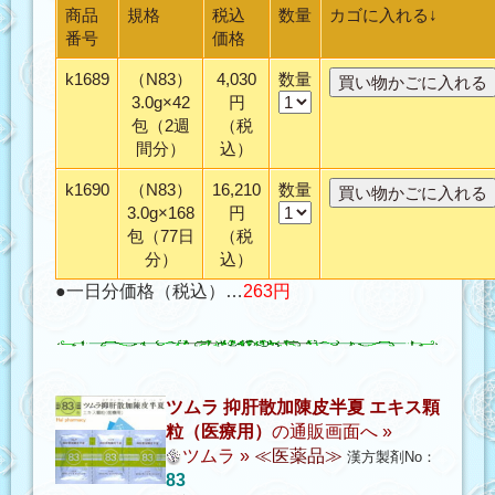
商品
規格
税込
数量
カゴに入れる↓
番号
価格
k1689
（N83）
4,030
数量
3.0g×42
円
包（2週
（税
間分）
込）
k1690
（N83）
16,210
数量
3.0g×168
円
包（77日
（税
分）
込）
●一日分価格（税込）…
263円
ツムラ 抑肝散加陳皮半夏 エキス顆
粒（医療用）
の通販画面へ »
ツムラ
»
≪医薬品≫
漢方製剤No：
83