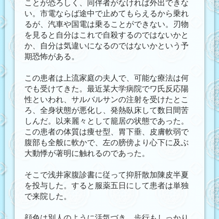
ことが恐ろしく、同伴者がなければ外出できな
い。市電ならば途中で止めてもらえるから乗れ
るが、汽車や国電は乗ることができない。刃物
を見ると自分はこれで自殺するのではないかと
か、自分は気違いになるのではないかという予
期恐怖がある。
この患者は上流家庭の夫人で、可能な療法は何
でも受けてきた。最近某大学病院でワ氏反応陽
性といわれ、サルバルサンの注射を受けたとこ
ろ、全身状態が悪化し、発熱臥床して数日間苦
しんだ。以来麗々として籠居の状態であった。
この患者の体質は痩せ型、胃下垂、皮膚軟弱で
腹部も全般に軟かで、左の膀傍より心下に及ぶ
大動悸が著明に触れるのであった。
そこで浅井家腹診書に従って抑肝散加陳皮半夏
を投与した。すると服薬五日にして患者は単独
で来院した。
顔色は別人のように活気づき、歩行もしっかり