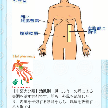
【中薬大分類】
治風剤
…風（ふう）の邪による
失調を治す方剤です。即ち、外風を疏散した
り、内風を平熄する効能をもち、風病を改善す
る方剤です。