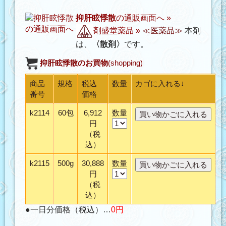
抑肝眩悸散
の通販画面へ »
剤盛堂薬品
»
≪医薬品≫
本剤
は、
〈散剤〉
です。
抑肝眩悸散
のお買物
(shopping)
商品
規格
税込
数量
カゴに入れる↓
番号
価格
k2114
60包
6,912
数量
円
（税
込）
k2115
500g
30,888
数量
円
（税
込）
●一日分価格（税込）…
0円