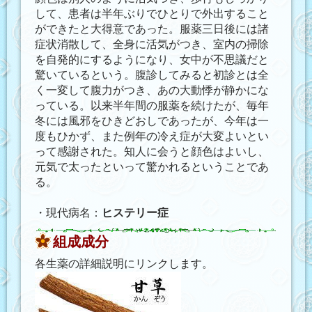
して、患者は半年ぶりでひとりで外出すること
ができたと大得意であった。服薬三日後には諸
症状消散して、全身に活気がつき、室内の掃除
を自発的にするようになり、女中が不思議だと
驚いているという。腹診してみると初診とは全
く一変して腹力がつき、あの大動悸が静かにな
っている。以来半年間の服薬を続けたが、毎年
冬には風邪をひきどおしであったが、今年は一
度もひかず、また例年の冷え症が大変よいとい
って感謝された。知人に会うと顔色はよいし、
元気で太ったといって驚かれるということであ
る。
・現代病名：
ヒステリー症
組成成分
各生薬の詳細説明にリンクします。