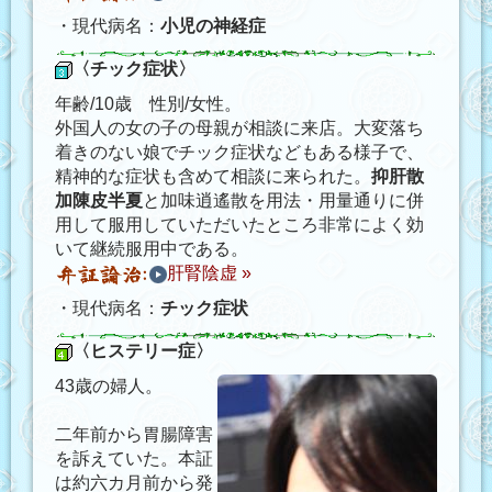
・現代病名：
小児の神経症
〈チック症状〉
年齢/10歳 性別/女性。
外国人の女の子の母親が相談に来店。大変落ち
着きのない娘でチック症状などもある様子で、
精神的な症状も含めて相談に来られた。
抑肝散
加陳皮半夏
と加味逍遙散を用法・用量通りに併
用して服用していただいたところ非常によく効
いて継続服用中である。
肝腎陰虚 »
・現代病名：
チック症状
〈ヒステリー症〉
43歳の婦人。
二年前から胃腸障害
を訴えていた。本証
は約六カ月前から発