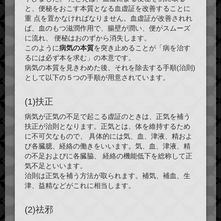
と、便秘をおこす本質となる血虚証を改善することに
重 点を置かなければなりません。血虚証が改善されれ
ば、血のもつ滋潤作用で、腸壁が潤い、便がスムーズ
に流れ、 便秘はおのずから消失します。
このように
病気の本質
を突き止めることが「病を治す
るには必ず本を求む」の本意です。
病気の本質を見きわめた後、それを除去する手順(治則)
として以下の５つの手順が用意されています。
(1)扶正
病気が正気の不足で起こる虚証のときは、正気を補う
扶正が治則となります。正気とは、体を維持するため
に不可欠なもので、 具体的には気、血、津液、精およ
び各臓臆、経絡の働きをいいます。気、血、津液、精
の不足およびに各臓脇、 経絡の機能低下を総称して正
気不足といいます。
治則は
正気を補う方法
が取られます。補気、補血、生
津、益精などがこれに相当します。
(2)祛邪