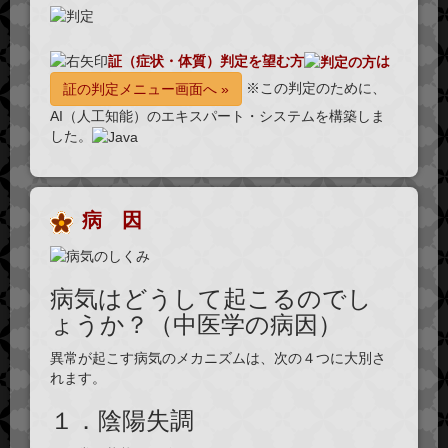
証（症状・体質）判定を望む方
は
※この判定のために、
証の判定メニュー画面へ »
AI（人工知能）のエキスパート・システムを構築しま
した。
病 因
病気はどうして起こるのでし
ょうか？（中医学の病因）
異常が起こす病気のメカニズムは、次の
４つ
に大別さ
れます。
１．陰陽失調