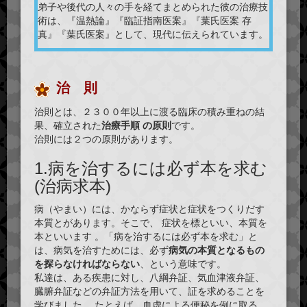
弟子や後代の人々の手を経てまとめられた彼の治療技
術は、『温熱論』『臨証指南医案』『葉氏医案 存
真』『葉氏医案』として、現代に伝えられています。
治 則
治則とは、２３００年以上に渡る臨床の積み重ねの結
果、確立された
治療手順 の原則
です。
治則には
２つ
の原則があります。
1.病を治するには必ず本を求む
(治病求本)
病（やまい）には、かならず症状と症状をつくりだす
本質
とがあります。そこで、 症状を
標
といい、本質を
本
といいます 。「病を治するには必ず本を求む」と
は、病気を治すためには、必ず
病気の本質となるもの
を探らなければならない
、という意味です。
私達は、ある疾患に対し、八綱弁証、気血津液弁証、
臓腑弁証などの弁証方法を用いて、証を求めることを
学びました。 たとえば、血虚による便秘を例に取る