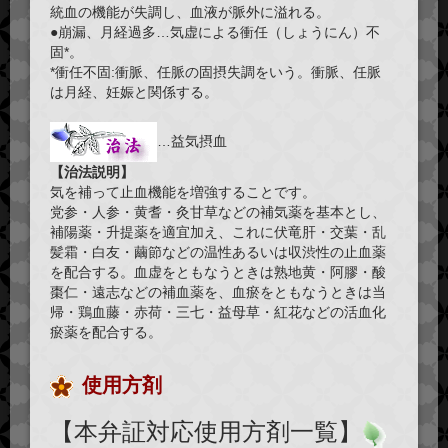
統血の機能が失調し、血液が脈外に溢れる。
●崩漏、月経過多…気虚による衝任（しょうにん）不
固*。
*衝任不固:衝脈、任脈の固摂失調をいう。衝脈、任脈
は月経、妊娠と関係する。
…益気摂血
【治法説明】
気を補って止血機能を増強することです。
党参・人参・黄耆・灸甘草などの補気薬を基本とし、
補陽薬・升提薬を適宜加え、これに伏竜肝・交葉・乱
髪霜・白友・繭節などの温性あるいは収渋性の止血薬
を配合する。血虚をともなうときは熟地黄・阿膠・酸
棗仁・遠志などの補血薬を、血瘀をともなうときは当
帰・鶏血藤・赤荷・三七・益母草・紅花などの活血化
瘀薬を配合する。
使用方剤
【本弁証対応使用方剤一覧】