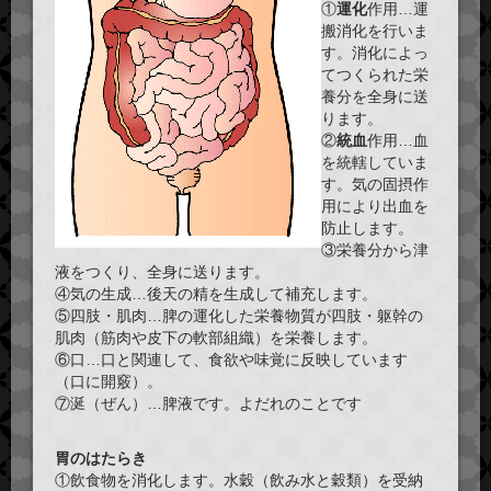
①
運化
作用…運
搬消化を行いま
す。消化によっ
てつくられた栄
養分を全身に送
ります。
②
統血
作用…血
を統轄していま
す。気の固摂作
用により出血を
防止します。
③栄養分から津
液をつくり、全身に送ります。
④気の生成…後天の精を生成して補充します。
⑤四肢・肌肉…脾の運化した栄養物質が四肢・躯幹の
肌肉（筋肉や皮下の軟部組織）を栄養します。
⑥口…口と関連して、食欲や味覚に反映しています
（口に開竅）。
⑦涎（ぜん）…脾液です。よだれのことです
胃のはたらき
①飲食物を消化します。水穀（飲み水と穀類）を受納