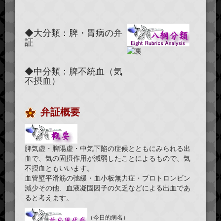
◆大分類：脾・胃病の弁
証
◆中分類：脾不統血（気
不摂血）
弁証概要
脾気虚・脾陽虚・中気下陥の症候とともにみられる出
血で、気の固摂作用が減弱したことによるもので、気
不摂血ともいいます。
血管壁平滑筋の弛緩・血小板無力症・プロトロンビン
減少その他、血液凝固因子の欠乏などによる出血であ
ると考えます。
（今日的病名）