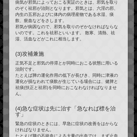
病気が邪気によっておこる実証のときは、邪気を取り
のぞく祛邪が治則となります。邪気とは、六淫の邪、
内生の五邪およびに体内の病理産物である水湿、痰
飲、瘀血などをさします。
邪気が病因なので、邪気を取りのぞかなければならな
いのです。これを祛邪といいます。 散寒、清熱、祛
湿、活血などがこれに相当します。
(3)攻補兼施
正気不足と邪気の停滞とが同時におこる状態に用いる
治則です。
たとえば脾の運化作用の低下が長びき、同時に津液の
運化が損なわれて痰飲が生じている場合には、健脾と
祛痰(扶正と祛邪)を同時におこなわなければなりませ
ん。
(4)急な症状は先に治す「急なれば標を治
す」
緊急の症状のときには、早急に症状の改善をはからな
ければなりません。
たとえば脾の不統血による大量の出血では、まず止血