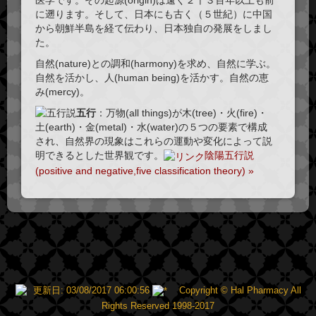
医学です。その起源(origin)は遠く２千３百年以上も前
に遡ります。そして、日本にも古く（５世紀）に中国
から朝鮮半島を経て伝わり、日本独自の発展をしまし
た。
自然(nature)との調和(harmony)を求め、自然に学ぶ。
自然を活かし、人(human being)を活かす。自然の恵
み(mercy)。
五行
：万物(all things)が木(tree)・火(fire)・
土(earth)・金(metal)・水(water)の５つの要素で構成
され、自然界の現象はこれらの運動や変化によって説
明できるとした世界観です。
陰陽五行説
(positive and negative,five classification theory) »
更新日: 03/08/2017 06:00:56
Copyright © Hal Pharmacy All
Rights Reserved 1998-2017