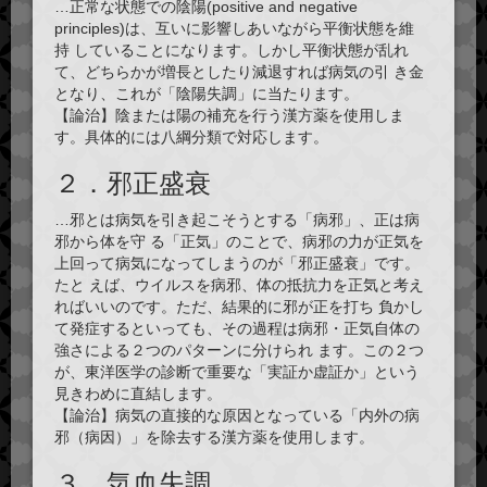
…正常な状態での陰陽(positive and negative
principles)は、互いに影響しあいながら平衡状態を維
持 していることになります。しかし平衡状態が乱れ
て、どちらかが増長としたり減退すれば病気の引 き金
となり、これが「陰陽失調」に当たります。
【論治】陰または陽の
補充
を行う漢方薬を使用しま
す。具体的には八綱分類で対応します。
２．邪正盛衰
…邪とは病気を引き起こそうとする「
病邪
」、正は病
邪から体を守 る「
正気
」のことで、病邪の力が正気を
上回って病気になってしまうのが「邪正盛衰」です。
たと えば、ウイルスを病邪、体の抵抗力を正気と考え
ればいいのです。ただ、結果的に邪が正を打ち 負かし
て発症するといっても、その過程は病邪・正気自体の
強さによる２つのパターンに分けられ ます。この２つ
が、東洋医学の診断で重要な「
実証か虚証か
」という
見きわめに直結します。
【論治】病気の直接的な原因となっている「内外の病
邪（病因）」を除去する漢方薬を使用します。
３．気血失調