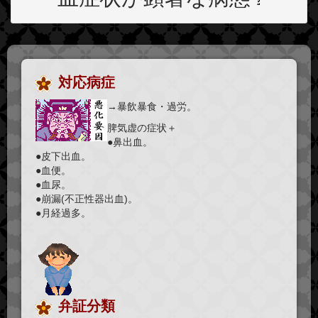
対応病症
→暴飲暴食・過労。
脾気虚の症状＋
●鼻出血。
●皮下出血。
●血便。
●血尿。
●崩漏(不正性器出血)。
●月経過多。
弁証分類