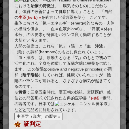
における
治療の特徴
は、「病気そのものにこだわら
ず、体質の改善によって健康に導く」ことと、 「自然
の
生薬(herb) »
を処方した漢方薬を使う」ことです。
生体における「気＝エネルギー(energy)的なもの・肉体
の機能や働き」、「血＝血液(blood)」、「津液＝体内
水分」の３要素が身体をバランス良く循環することが
大切だと考えます。
人間の健康は、これら
「気」（陽）
と
「血・津液」
（陰）
の調和(harmony)のもとに保たれています。
「血・津液」は、原動力となる「気」のもとで初めて
活性化され、全身を循環して五臓六腑に栄養を供給し
ます。 この陰陽(positive and negative principles)が調
和（
陰平陽秘
）していれば、健康でいられますが、陰
陽のバランスが崩れると、さまざまな病気が起きてく
るのです。
※
黄帝
：三皇五帝時代。夏王朝の始祖。宮廷医師、岐
伯との問答形式で記された古典的医学書「
内経 »
素問」
の著者です。日本では
「ユンケル黄帝液」
などと商品名に利用されています。
証判定