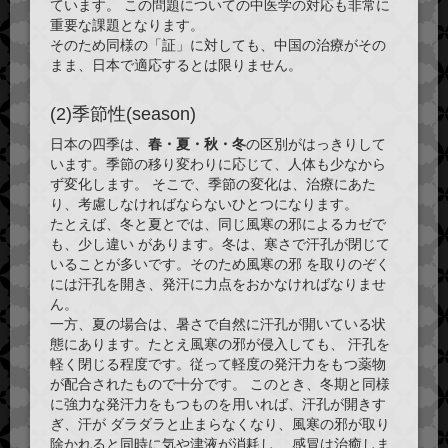
ています。 この問題についての中医学の対応も非常に
重要な課題となります。
そのため同様の「証」に対しても、中国の治療がその
まま、日本で適応するとは限りません。
(2)季節性(season)
日本の四季は、
春・夏・秋・冬
の区別がはっきりして
います。季節の移り変わりに応じて、人体も少なから
ず変化します。 そこで、季節の変化は、治療にあた
り、考慮しなければならないひとつになります。
たとえば、冬と夏とでは、同じ風寒の邪によるカゼで
も、少し違い があります。冬は、寒さで汗孔が閉じて
いることが多いです。そのため風寒の邪 を取りのぞく
には汗孔を開き、発汗に力点をおかなければなりませ
ん。
一方、夏の場合は、暑さで自然に汗孔が開いている状
態にあります。たとえ風寒の邪が侵入しても、 汗孔を
軽く閉じる程度です。従って軽度の発汗力をもつ薬物
が配合されたもので十分です。 このとき、冬期と同様
に強力な発汗力をもつものを用いれば、汗孔が開きす
ぎ、汗が ダラダラと止まらなくなり、風寒の邪が取り
除かれると同時に気や津液が消耗し、 感冒は治癒しま