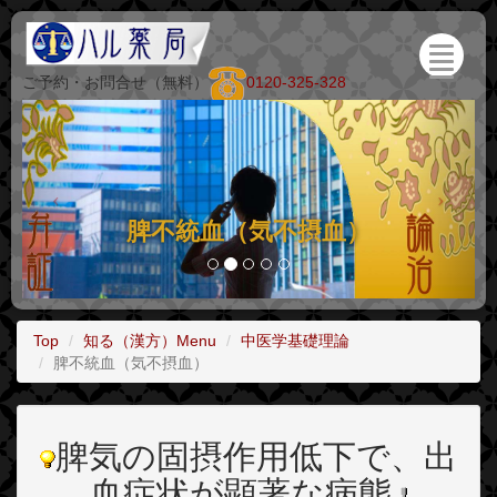
ご予約・お問合せ（無料）
0120-325-328
脾不統血（気不摂血）
Top
知る（漢方）Menu
中医学基礎理論
脾不統血（気不摂血）
脾気の固摂作用低下で、出
血症状が顕著な病態