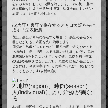
をすみやかにおこない(標を治します)、その後、 脾の
統血機能を回復させる升補脾気、益気摂血にしたがい
治療します(本質を治します)。
(5)表証と裏証が併存するときは表証を先に
治す「先表後裏」
表証と裏証が同時に存在する場合は、裏証の存在を考
慮しながらも、表証を先に治療します。
日頃から気虚があるものが、風寒の邪で表をおかされ
た場合は、急いで表にある風寒の邪を取りのぞく 疏散
風寒(祛邪)をおこないます。その後、気虚を補う補気
(扶正)の治療を取る。ただし、気虚の程 度が甚だしい
ときには、疏散風寒(祛邪)と同時に補気(扶正)をおこな
うこともあります(攻補兼施)。
2.地域(region)、時節(season)、
人(individual)により治療が異な
る
地域性、季節性、個人差を重視し、これに適する治療