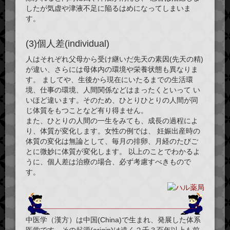
したが気虚や津液不足に陥るはめになってしまいま
す。
(3)個人差(individual)
人はそれぞれ父母から受け継いだ先天の素因(
先天の精
)
が違い、さらには母体内の環境や栄養状態も異なりま
す。 ましてや、生後から現在にいたるまでの生活環
境、仕事の環境、人間関係などはまったくといって い
いほど違います。そのため、ひとりひとりの人間が同
じ体質をもつことなど有り得ません。
また、ひとりの人間の一生をみても、成長の過程によ
り、体質が変化します。女性の例では、 妊娠出産時の
体質の変化は無論として、毎月の排卵、月経のたびご
とに微妙に体質が変化します。 以上のことでわかるよ
うに、個人差は治療の場合、必ず考慮すべきもので
す。
中医学（漢方）は中国(China)で生まれ、発展した体系