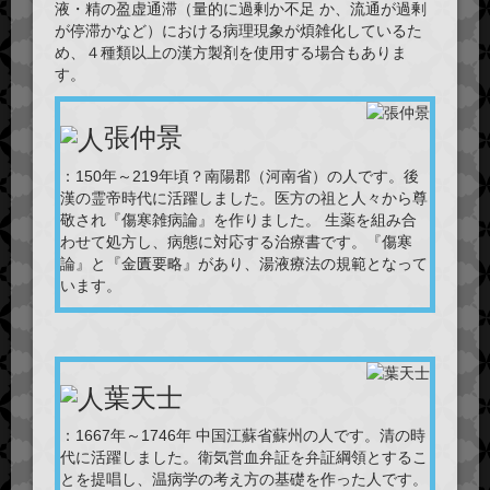
液・精の盈虚通滞（量的に過剰か不足 か、流通が過剰
が停滞かなど）における病理現象が煩雑化しているた
め、４種類以上の漢方製剤を使用する場合もありま
す。
張仲景
：150年～219年頃？南陽郡（河南省）の人です。後
漢の霊帝時代に活躍しました。医方の祖と人々から尊
敬され『傷寒雑病論』を作りました。 生薬を組み合
わせて処方し、病態に対応する治療書です。『傷寒
論』と『金匱要略』があり、湯液療法の規範となって
います。
葉天士
：1667年～1746年 中国江蘇省蘇州の人です。清の時
代に活躍しました。衛気営血弁証を弁証綱領とするこ
とを提唱し、温病学の考え方の基礎を作った人です。