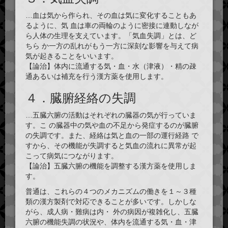
…血は気から作られ、その血は気に変化することもあ
るように、気 血は
車の両輪
のように密接に連動しなが
ら人体の生理を支えています。「気血失調」とは、ど
ちら か一方の乱れがもう一方に深刻な影響を与えて病
気が起きることをいいます。
【論治】体内に流通する気・血・水（津液）・精の疎
通あるいは補充を行う漢方薬を使用します。
４．臓腑経絡の失調
…五臓六腑の活動はそれぞれの臓器の気が行っていま
す。こ の臓器中の気や血の不足から発症するのが臓腑
の失調です。また、経絡は気と血の一部の運行経路 で
すから、その機能が失調すると気血の
流れ
に異常が起
こって病気につながります。
【論治】五臓六腑の機能を調整する漢方薬を使用しま
す。
普通は、これらの４つのメカニズムの働きを１～３種
類の漢方製剤で対応できることが多いです。しかしな
がら、成人病・難病は内・ 外の病因が複雑化し、五臓
六腑の機能失調の状況や、体内を流通する気・血・津