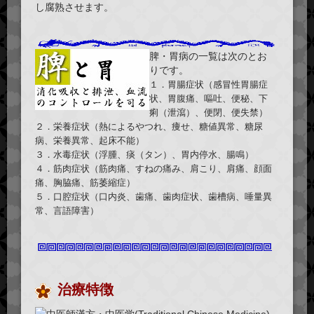
し腐熟させます。
脾・胃病の一覧は次のとお
りです。
１．胃腸症状（感冒性胃腸症
状、胃腹痛、嘔吐、便秘、下
痢（泄瀉）、便閉、便失禁）
２．栄養症状（熱によるやつれ、痩せ、糖値異常、糖尿
病、栄養異常、起床不能）
３．水毒症状（浮腫、痰（タン）、胃内停水、腸鳴）
４．筋肉症状（筋肉痛、すねの痛み、肩こり、肩痛、顔面
痛、胸脇痛、筋萎縮症）
５．口腔症状（口内炎、歯痛、歯肉症状、歯槽病、唾量異
常、言語障害）
治療特徴
漢方・中医学(Traditional Chinese Medicine)