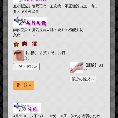
血小板減少性紫斑病・血友病・不正性器出血・痔出
血・慢性鼻出血
肉体疲労＞脾気虚弱→脾の統血の機能失調
久病 ＞
病 症
【舌診】
舌質：淡。舌苔：
白。
【脈診】
細
弱
舌 診 »
●鼻出血、皮下出血、血便、血尿…脾気が虚弱なため