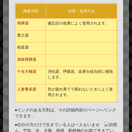
摘要方剤
効果・使用方法
帰脾湯
健忘症の改善によく使用されます。
黄土湯
柏葉湯
加味帰脾湯
十全大補湯
消化器、呼吸器、血液を総合的に補強
します。
人参養栄湯
気が疲れ果てて眠れないときによく使
用されます。
●リンクのある方剤は、その詳細内容のページへリンク
できます。
●自分の力だけで生きている人は一人もいませ
ん。空気、水、太陽、地球、動植物のお陰で生きてい