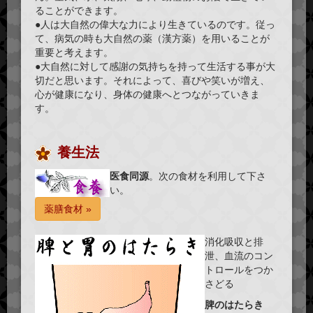
ることができます。
●人は大自然の偉大な力により生きているのです。従っ
て、病気の時も
大自然の薬（漢方薬）
を用いることが
重要と考えます。
●大自然に対して感謝の気持ちを持って生活する事が大
切だと思います。それによって、
喜びや笑いが増え
、
心が健康になり、身体の健康へとつながっていきま
す。
養生法
医食同源
。次の食材を利用して下さ
い。
薬膳食材 »
消化吸収と排
泄、血流のコン
トロールをつか
さどる
脾のはたらき